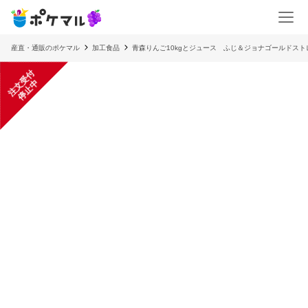
産直・通販のポケマル
加工食品
青森りんご10kgとジュース ふじ＆ジョナゴールドスト
注
文
受
付
停
止
中