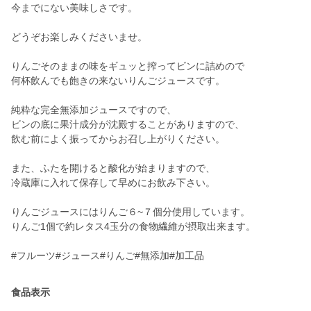
今までにない美味しさです。
どうぞお楽しみくださいませ。
りんごそのままの味をギュッと搾ってビンに詰めので
何杯飲んでも飽きの来ないりんごジュースです。
純粋な完全無添加ジュースですので、
ビンの底に果汁成分が沈殿することがありますので、
飲む前によく振ってからお召し上がりください。
また、ふたを開けると酸化が始まりますので、
冷蔵庫に入れて保存して早めにお飲み下さい。
りんごジュースにはりんご６~７個分使用しています。
りんご1個で約レタス4玉分の食物繊維が摂取出来ます。
#フルーツ#ジュース#りんご#無添加#加工品
食品表示