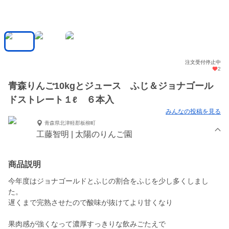
注文受付停止中
2
青森りんご10kgとジュース ふじ＆ジョナゴール
ドストレート１ℓ ６本入
みんなの投稿を見る
青森県北津軽郡板柳町
工藤智明 | 太陽のりんご園
商品説明
今年度はジョナゴールドとふじの割合をふじを少し多くしまし
た。
遅くまで完熟させたので酸味が抜けてより甘くなり
果肉感が強くなって濃厚すっきりな飲みごたえで