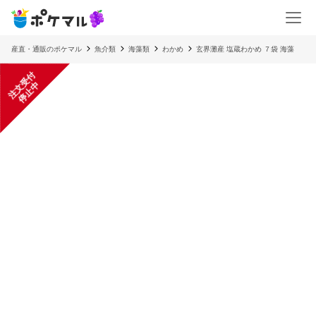
産直・通販のポケマル
魚介類
海藻類
わかめ
玄界灘産 塩蔵わかめ ７袋 海藻
注
文
受
付
停
止
中