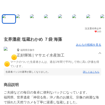
注文受付停止中
165
玄界灘産 塩蔵わかめ ７袋 海藻
みんなの投稿を見る
福岡県宗像市
正好輝旭 | マサエイ水産加工
マークのついた生産者さんは、過去1年間で平均して特に高い評価を得
ています。
生産者バッジの基準が新しくなりました。
詳しくはこちら
商品説明
ご夫婦などの毎日の食卓に便利なパックになっています。
福岡県、世界遺産「神宿る島」沖ノ島のお膝元、宗像の綺麗な海
で採れた天然ワカメを丁寧に湯通し塩蔵しました。