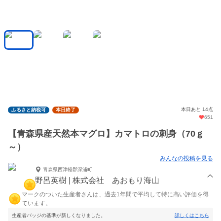
本日あと 14点
ふるさと納税可
本日終了
651
【青森県産天然本マグロ】カマトロの刺身（70ｇ
～）
みんなの投稿を見る
青森県西津軽郡深浦町
野呂英樹 | 株式会社 あおもり海山
マークのついた生産者さんは、過去1年間で平均して特に高い評価を得
ています。
生産者バッジの基準が新しくなりました。
詳しくはこちら