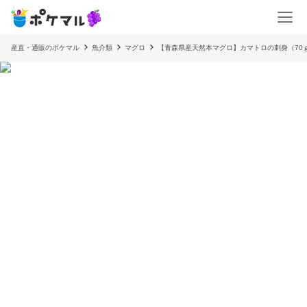
産直・通販のポケマル
魚介類
マグロ
【青森県産天然本マグロ】カマトロの刺身（70