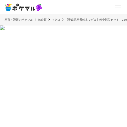
産直・通販のポケマル
魚介類
マグロ
【青森県産天然本マグロ】希少部位セット（230