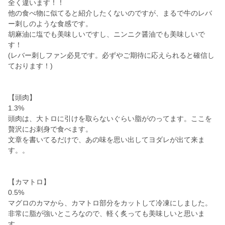
全く違います！！
他の食べ物に似てると紹介したくないのですが、まるで牛のレバ
ー刺しのような食感です。
胡麻油に塩でも美味しいですし、ニンニク醤油でも美味しいで
す！
(レバー刺しファン必見です。必ずやご期待に応えられると確信し
ております！)
【頭肉】
1.3%
頭肉は、大トロに引けを取らないぐらい脂がのってます。ここを
贅沢にお刺身で食べます。
文章を書いてるだけで、あの味を思い出してヨダレが出て来ま
す。。
【カマトロ】
0.5%
マグロのカマから、カマトロ部分をカットして冷凍にしました。
非常に脂が強いところなので、軽く炙っても美味しいと思いま
す。