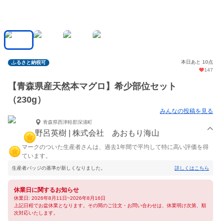
本日あと 10点
ふるさと納税可
147
【青森県産天然本マグロ】希少部位セット
（230g）
みんなの投稿を見る
青森県西津軽郡深浦町
野呂英樹 | 株式会社 あおもり海山
マークのついた生産者さんは、過去1年間で平均して特に高い評価を得
ています。
生産者バッジの基準が新しくなりました。
詳しくはこちら
休業日に関するお知らせ
休業日: 2026年8月11日~2026年8月16日
上記日程でお盆休業となります。その間のご注文・お問い合わせは、休業明け次第、順
次対応いたします。