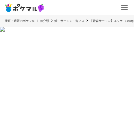
産直・通販のポケマル
魚介類
鮭・サーモン・海マス
【青森サーモン】ユッケ （100g