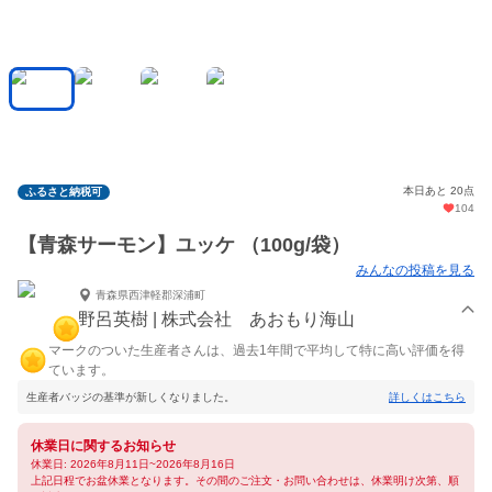
本日あと 20点
ふるさと納税可
104
【青森サーモン】ユッケ （100g/袋）
みんなの投稿を見る
青森県西津軽郡深浦町
野呂英樹 | 株式会社 あおもり海山
マークのついた生産者さんは、過去1年間で平均して特に高い評価を得
ています。
生産者バッジの基準が新しくなりました。
詳しくはこちら
休業日に関するお知らせ
休業日: 2026年8月11日~2026年8月16日
上記日程でお盆休業となります。その間のご注文・お問い合わせは、休業明け次第、順