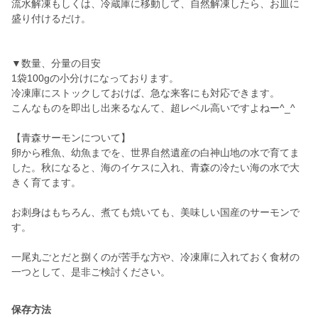
流水解凍もしくは、冷蔵庫に移動して、自然解凍したら、お皿に
盛り付けるだけ。
▼数量、分量の目安
1袋100gの小分けになっております。
冷凍庫にストックしておけば、急な来客にも対応できます。
こんなものを即出し出来るなんて、超レベル高いですよねー^_^
【青森サーモンについて】
卵から稚魚、幼魚までを、世界自然遺産の白神山地の水で育てま
した。秋になると、海のイケスに入れ、青森の冷たい海の水で大
きく育てます。
お刺身はもちろん、煮ても焼いても、美味しい国産のサーモンで
す。
一尾丸ごとだと捌くのが苦手な方や、冷凍庫に入れておく食材の
保存方法