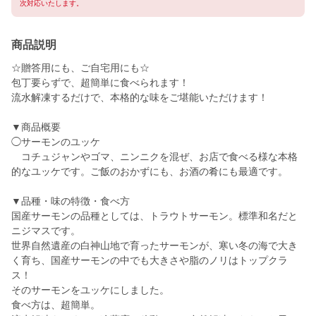
次対応いたします。
商品説明
☆贈答用にも、ご自宅用にも☆
包丁要らずで、超簡単に食べられます！
流水解凍するだけで、本格的な味をご堪能いただけます！
▼商品概要
◯サーモンのユッケ
コチュジャンやゴマ、ニンニクを混ぜ、お店で食べる様な本格
的なユッケです。ご飯のおかずにも、お酒の肴にも最適です。
▼品種・味の特徴・食べ方
国産サーモンの品種としては、トラウトサーモン。標準和名だと
ニジマスです。
世界自然遺産の白神山地で育ったサーモンが、寒い冬の海で大き
く育ち、国産サーモンの中でも大きさや脂のノリはトップクラ
ス！
そのサーモンをユッケにしました。
食べ方は、超簡単。