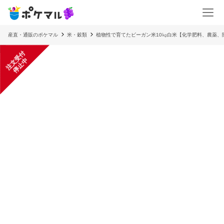
産直・通販のポケマル
米・穀類
植物性で育てたビーガン米10㎏白米【化学肥料、農薬、
注
文
受
付
停
止
中