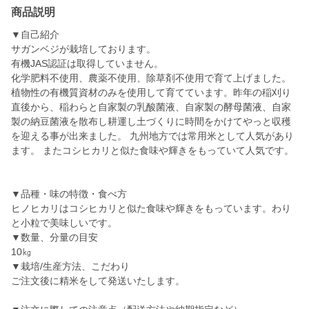
商品説明
▼自己紹介
サガンベジが栽培しております。
有機JAS認証は取得していません。
化学肥料不使用、農薬不使用、除草剤不使用で育て上げました。
植物性の有機質資材のみを使用して育てています。昨年の稲刈り
直後から、稲わらと自家製の乳酸菌液、自家製の酵母菌液、自家
製の納豆菌液を散布し耕運し土づくりに時間をかけてやっと収穫
を迎える事が出来ました。 九州地方では常用米として人気があり
ます。 またコシヒカリと似た食味や輝きをもっていて人気です。
▼品種・味の特徴・食べ方
ヒノヒカリはコシヒカリと似た食味や輝きをもっています。わり
と小粒で美味しいです。
▼数量、分量の目安
10㎏
▼栽培/生産方法、こだわり
ご注文後に精米をして発送いたします。