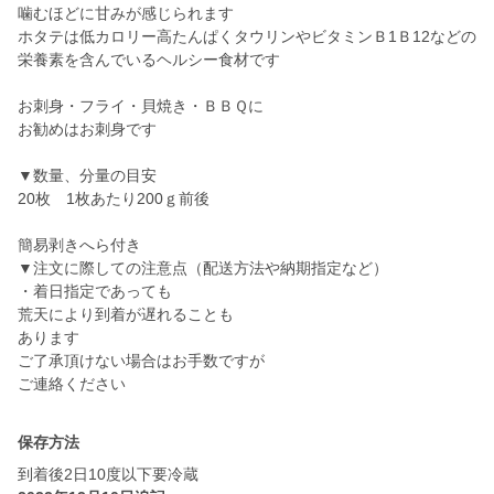
噛むほどに甘みが感じられます
ホタテは低カロリー高たんぱくタウリンやビタミンＢ1Ｂ12などの
栄養素を含んでいるヘルシー食材です
お刺身・フライ・貝焼き・ＢＢＱに
お勧めはお刺身です
▼数量、分量の目安
20枚 1枚あたり200ｇ前後
簡易剥きへら付き
▼注文に際しての注意点（配送方法や納期指定など）
・着日指定であっても
荒天により到着が遅れることも
あります
ご了承頂けない場合はお手数ですが
ご連絡ください
保存方法
到着後2日10度以下要冷蔵