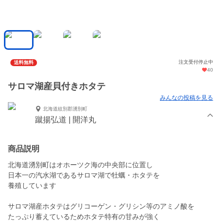
注文受付停止中
送料無料
40
サロマ湖産貝付きホタテ
みんなの投稿を見る
北海道紋別郡湧別町
蹴揚弘道 | 開洋丸
商品説明
北海道湧別町はオホーツク海の中央部に位置し
日本一の汽水湖であるサロマ湖で牡蠣・ホタテを
養殖しています
サロマ湖産ホタテはグリコーゲン・グリシン等のアミノ酸を
たっぷり蓄えているためホタテ特有の甘みが強く