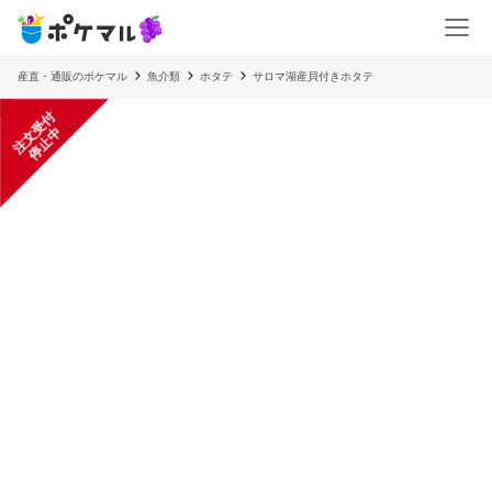
産直・通販のポケマル
魚介類
ホタテ
サロマ湖産貝付きホタテ
注
文
受
付
停
止
中