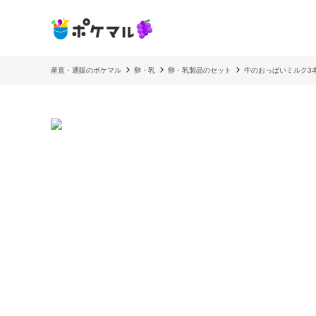
産直・通販のポケマル
卵・乳
卵・乳製品のセット
牛のおっぱいミルク3