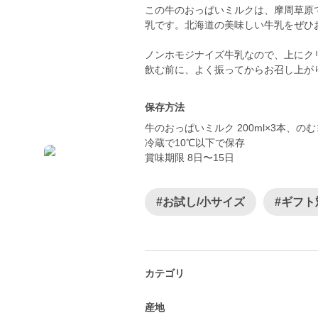
この牛のおっぱいミルクは、摩周草原
乳です。北海道の美味しい牛乳をぜひ
ノンホモジナイズ牛乳なので、上にク
飲む前に、よく振ってからお召し上が
保存方法
牛のおっぱいミルク 200ml×3本、のむ
冷蔵で10℃以下で保存
賞味期限 8日〜15日
#お試し/小サイズ
#ギフト
カテゴリ
産地