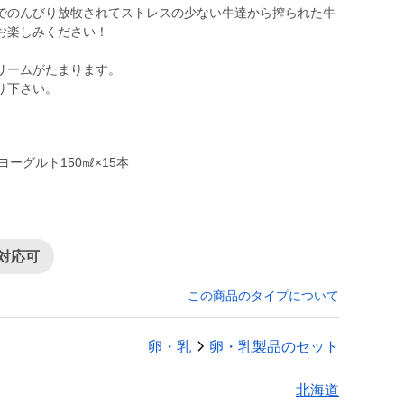
でのんびり放牧されてストレスの少ない牛達から搾られた牛
お楽しみください！
リームがたまります。
り下さい。
ヨーグルト150㎖×15本
対応可
この商品のタイプについて
卵・乳
卵・乳製品のセット
北海道