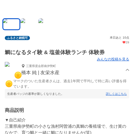
本日あと 10点
ふるさと納税可
29
鯛になるタイ験 & 塩釜体験ランチ 体験券
みんなの投稿を見る
三重県度会郡南伊勢町
橋本 純 | 友栄水産
マークのついた生産者さんは、過去1年間で平均して特に高い評価を得
ています。
生産者バッジの基準が新しくなりました。
詳しくはこちら
商品説明
▼自己紹介
三重県南伊勢町の小さな漁村阿曽浦の真鯛の養殖場で、生け簀の
なかで、育つ鯛と一緒に鯛になりませんか(笑)