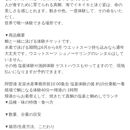
人が食すために育てられる真鯛、海でイキイキと泳ぐ姿は、命の
美しさを感じとれます。動きや色。一度体験して、その命をいた
だく。
世界で唯一体験できる場所です。
▼商品概要
鯛と一緒に泳げる体験チケットです。
水着で泳げる期間は6月から9月 ウエットスーツ持ち込みなら通年
大丈夫です。ウエットスーツ シュノーケリングのレンタルはして
いません。
その他 塩釜体験や漁師体験 ゲストハウスもやってますので、現地
払いになりますが予約できます。
阿曽浦 友栄水産事務所前10:00集合 塩釜体験の後 約10分乗船ー養
殖場で鯛になる体験40分ー帰港の 1時間
帰港からお着替えして、焼きたて真鯛の塩釜と鯛めしでランチ
▼品種・味の特徴・食べ方
▼数量、分量の目安
▼栽培/生産方法、こだわり