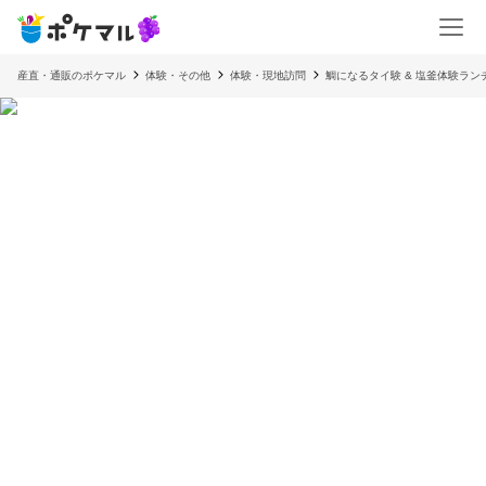
産直・通販のポケマル
体験・その他
体験・現地訪問
鯛になるタイ験 & 塩釜体験ラン