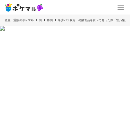
産直・通販のポケマル
肉
豚肉
希少バラ軟骨 発酵食品を食べて育った豚「雪乃醸」