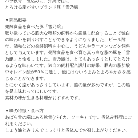
バラ軟骨 煮込みに、沖縄そばに
とろける脂が甘いブランド豚「雪乃醸」
▼商品概要
発酵食品を食べた豚「雪乃醸」
取り扱っている膨大な種類の飼料から厳選し配合することで独自
の味わいを創り出すことができるようになりました。ビール酵
母、酒粕などの発酵飼料を中心に、うどんやラーメンなどを飼料
として与えています。発酵食品を食べ育ち真っ白な脂の豚を「雪
乃醸」と命名しました。雪乃醸は、とてもあっさりとしてとろけ
るような味わいです。独自の飼料配合設計の結果、豚肉の脂肪酸
中オレイン酸が50％に達し、他にはないうまみとまろやかさを感
じることができます。
とにかく脂があっさりしています。脂の量が多めですが、この脂
を是非味わってほしいです。
素材の味が生きる料理がおすすめです。
▼味の特徴・食べ方
あばら骨の端にある軟骨(パイカ、ソーキ）です。煮込み料理にご
利用ください。
しょう油とみりんでじっくりと煮込んでお召し上がりください。