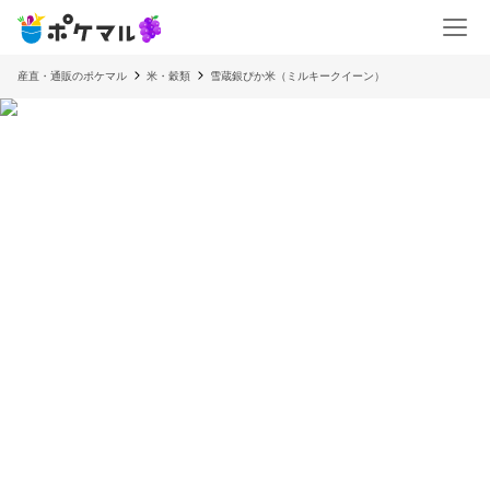
産直・通販のポケマル
米・穀類
雪蔵銀ぴか米（ミルキークイーン）