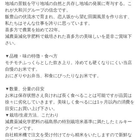
地域の景観を守り地域の自然と共存し地域の発展に寄与する。こ
れが大和川グループの信念です。
飯豊山の伏流水で育まれ、恋人坂から望む田園風景を作り出す、
私たちはそんな仕事を誇りに思っています。
喜多方で農業を始めて22年。
減農薬減化学肥料で栽培された喜多方の美味しいを是非ご賞味下
さい。
▼品種・味の特徴・食べ方
モチモチふっくらとした炊き上り。冷めても硬くなりにくい当店
自慢のお米です。
おにぎりやお弁当、和食にぴったりなお米です。
▼数量、分量の目安
お米は保存状態さえ良ければ長く食べることは可能ですが品質は
徐々に劣化していきます。美味しく食べるには1ヶ月以内の消費を
目安にお買い上げ下さい。
▼栽培/生産方法、こだわり
減農薬減化学肥料の福島県の特別栽培米基準に満たしたミルキー
クイーンです。
自社精米機で注文を受け付けてから精米をいたしますので新鮮な