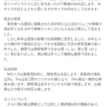
今シーズンラストに少し余力あったので数箱のみ出品します。Ｍ
サイズがほとんどかと思いますがサイズお任せとしておきます。
長文の序章
東北食べる通信に掲載された2019年には上位がりんごや柑橘で
埋め尽くされる中で果物ランキングにも入るほど購入して頂きま
した。
しかし昨年は雹害の影響で出荷調整に苦労しました。今年もコ
ロナ禍の中で報道が少ないですが全国的に天災や異常気象の多い
年でした。鶴岡では果樹地帯で大きな霜（しも）害と雹（ひょ
う）害がありました。我が家は辛うじて微細な被害で済みまし
た。
出品内容
Мサイズは家庭用以外に、贈答用も出品します。家庭用の場合
は3㎏、5㎏は金三郎オリジナルの箱となり、10㎏箱は一般的な柿
箱を使います。贈答用は必ずオリジナルの箱で発送します。お歳
暮などの熨斗の対応も致します。
セットについて
さらに我が家は農家としては珍しく農産物以外の物販があり、