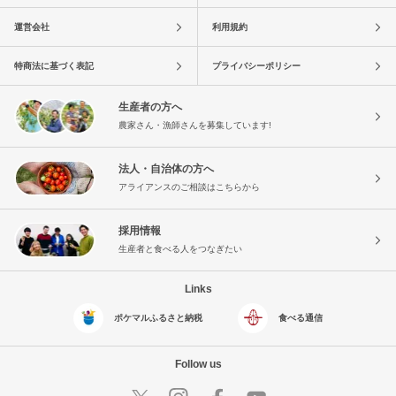
運営会社
利用規約
特商法に基づく表記
プライバシーポリシー
生産者の方へ
農家さん・漁師さんを募集しています!
法人・自治体の方へ
アライアンスのご相談はこちらから
採用情報
生産者と食べる人をつなぎたい
Links
ポケマルふるさと納税
食べる通信
Follow us