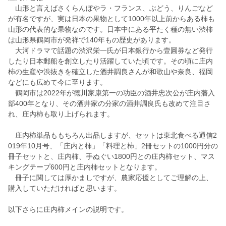
山形と言えばさくらんぼやラ・フランス、ぶどう、りんごなど
が有名ですが、実は日本の果物として1000年以上前からある柿も
山形の代表的な果物なのです。日本中にある平たく種の無い渋柿
は山形県鶴岡市が発祥で140年もの歴史があります。
大河ドラマで話題の渋沢栄一氏が日本銀行から壹圓券など発行
したり日本郵船を創立したり活躍していた頃です。その頃に庄内
柿の生産や渋抜きを確立した酒井調良さんが和歌山や奈良、福岡
などにも広めて今に至ります。
鶴岡市は2022年が徳川家康第一の功臣の酒井忠次公が庄内藩入
部400年となり、その酒井家の分家の酒井調良氏も改めて注目さ
れ、庄内柿も取り上げられます。
庄内柿単品ももちろん出品しますが、セットは東北食べる通信2
019年10月号、「庄内と柿」「料理と柿」2冊セットの1000円分の
冊子セットと、庄内柿、手ぬぐい1800円との庄内柿セット、マス
キングテープ600円と庄内柿セットとなります。
冊子に関しては厚かましですが、農家応援としてご理解の上、
購入していただければと思います。
以下さらに庄内柿メインの説明です。