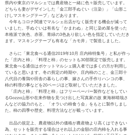
県内や東京のマルシェでは農産物と一緒に色々販売しています。
どちらも妻がデザインした「金三郎手ぬぐい（注染）」「山形こ
けしマスキングテープ」などあります。
今年もコロナ関連でマルシェ出店がなく販売する機会が減って
いました。手ぬぐいは有名な「かまわぬ」と同じ染め屋を使った
本格派で灰色、赤茶、青緑の3色あり欲しい色を指定していただき
ます。マスキングテープも有名な「カモ井」で製造しました。
さらに「東北食べる通信2019年10月 庄内柿特集号」と私が作っ
た「庄内と柿」「料理と柿」のセットも30部限定で販売します。
東北食べる通信はポケットマルシェ購入者では多くの方が利用し
ていると思います。冬の剪定の時期や、庄内柿のこと、金三郎十
八代目の養鶏や田舎の暮らしの事、嫁さんの手作りハンコの事、
柿の料理の事などを20ページほど取材していただきました。
「庄内と柿」「料理と柿」はフリーペーパー製作などをしてい
るGozzo山形や在来作物を見つけ出した写真家の故 東海林晴哉さ
んなどの協力のもと、「オラいの柿食う会」をもとに製作しまし
た。柿の四季や歴史、料理方法などが載っています。
出品の規定上、農産物以外の価格が農産物より高くはできない
為、セットを販売する場合はそれ以上の金額の庄内柿を入れる事