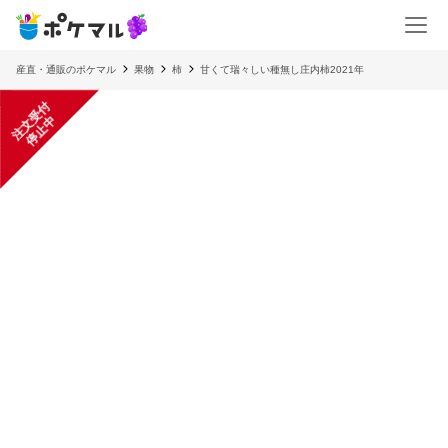
産直・通販のポケマル
果物
柿
甘くて瑞々しい種無し庄内柿2021年
注
文
受
付
停
止
中