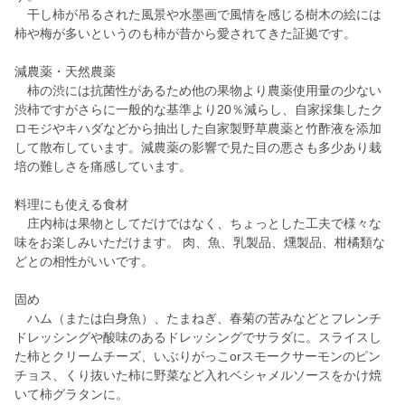
干し柿が吊るされた風景や水墨画で風情を感じる樹木の絵には
柿や梅が多いというのも柿が昔から愛されてきた証拠です。
減農薬・天然農薬
柿の渋には抗菌性があるため他の果物より農薬使用量の少ない
渋柿ですがさらに一般的な基準より20％減らし、自家採集したク
ロモジやキハダなどから抽出した自家製野草農薬と竹酢液を添加
して散布しています。減農薬の影響で見た目の悪さも多少あり栽
培の難しさを痛感しています。
料理にも使える食材
庄内柿は果物としてだけではなく、ちょっとした工夫で様々な
味をお楽しみいただけます。 肉、魚、乳製品、燻製品、柑橘類な
どとの相性がいいです。
固め
ハム（または白身魚）、たまねぎ、春菊の苦みなどとフレンチ
ドレッシングや酸味のあるドレッシングでサラダに。スライスし
た柿とクリームチーズ、いぶりがっこorスモークサーモンのピン
チョス、くり抜いた柿に野菜など入れベシャメルソースをかけ焼
いて柿グラタンに。