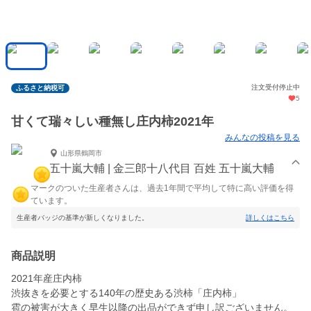
注文受付停止中
ふるさと納税可
5
甘くて瑞々しい種無し庄内柿2021年
みんなの投稿を見る
山形県鶴岡市
五十嵐大輔 | 金三郎十八代目 百姓 五十嵐大輔
マークのついた生産者さんは、過去1年間で平均して特に高い評価を得
ています。
生産者バッジの基準が新しくなりました。
詳しくはこちら
商品説明
2021年産庄内柿
渋抜きを必要とする140年の歴史ある渋柿「庄内柿」
雹の被害が大きく早生以降の出品ができず申し訳ございません。