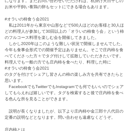
になります。またお問い合わせいただければ、杭掛け天日干しの
お米や平飼い養鶏の卵もセットにできる場合もあります。
#オラいの柿食う会2021
私は2011年から東京や山形などで500人ほどのお客様と30人ほ
どの料理人が参加して30回以上の「オラいの柿食う会」という柿
のフルコース料理を楽しむ会を開催してきました。
しかし2020年はこのような難しい状況で開催しませんでした。
今年も食事会形式での開催予定はありません。そこで庄内柿を食
べてくださった方々でタグ付けして拡散していただきたいです。
料理人でも一般の方でも庄内柿を食べたり、料理した時に
#オラいの柿食う会2021
のタグを付けてシェアし皆さんの柿の楽しみ方を共有できたらと
思います。
FacebookでもTwitterでもInstagramでも何でもいいのでシェア
してもらえれば嬉しいです。タグを検索すると後で庄内柿を食べ
る色んな所を見ることができます。
説明が長くなりましたが、以下より庄内柿や金三郎十八代目の
定番の説明などとなります。問い合わせも遠慮なくどうぞ。
庄内柿とは