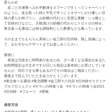
柔らかめ
皮ごと冷凍庫へ入れ半解凍をスプーンですくってシャーベット
のように。皮を取った柿と牛乳で半々にミキサーにかけ優しい甘
味の柔らか柿プリン。お砂糖の代わりに良質な果糖・ショ糖とし
て甘味付けなどに。大根漬けの砂糖の代わりにトロトロの柿を。
東北食べる通信には柿を調味料にした酢豚なども載っています。
そのままでももちろん美味しい金三郎の庄内柿。熟し加減によっ
て、おかずからデザートまでお楽しみください。
最後に
発送は渋抜きに時間差があるため、少々遅くなる場合があるた
め時間指定は大丈夫ですが日にち指定は基本的にお受けしていま
せんが、対応できる事もあるのでその場合はご相談ください。
最後まで読んでいただきありがとうございます。
#東北食べる通信 #東北開墾 #金三郎十八代目 #庄内柿サステイナ
ブルプロジェクト #オラいの柿食う会 #オラいの柿食う会2021
#庄内柿 #フルーツ #果物
保存方法