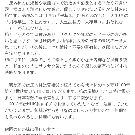
庄内柿とは焼酎や炭酸ガスで渋抜きを必要とする平たく四角い
形で種は無く瑞々しい食感と、優しくクセのない柔らかな甘さの
柿です。品種名では11月の「平核無（ひらたねなし）」と10月の
「刀根早生（とねわせ）」、大玉品種の「大核無（おおたねな
し）」が主になります。
柿というと今では種があり、サクサクの食感のイメージの方が多
いと思います。実は庄内柿は明治維新以降の日本の果物の一番人
気でしたが、その後にできた渋抜き不要の富有柿、次郎柿などが
主流となりました。
柿には主に、洋梨のように瑞々しく柔らかな庄内柿など渋柿系統
と、和梨のようにサクサク歯ごたえのある感じの富有柿など甘柿
系統があります。
我が家では庄内柿は曽祖父が植えてから代々柿の木を守り100年
近く4世代続けて作り続けております。柿の産地としては特に雪が
多く、日本有数の寒暖差があり、甘さに繋がります。
2018年はNHKあさイチでも使っていただくなど、注目していた
だいています。後味がすっきりなのにしっかり甘いので、何個で
も食べられるし、料理にも合います。
鶴岡の旬の味は優しい甘さ