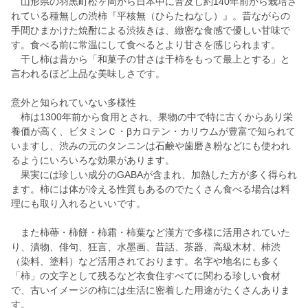
山形県の羽黒町松ヶ岡から日本中に普及し約140年前から栽培さ
れている種無しの渋柿『平核無（ひらたねなし）』。昔ながらの
手間ひまかけた焼酎による渋抜きは、緻密な食感で優しい甘味で
す。食べる前に常温にして食べるとより甘さを感じられます。
干し柿は昔から「和菓子の甘さは干柿をもって最上とする」と
言われるほど上品な美味しさです。
意外と知られていない多様性
柿は1300年前から食用とされ、果物の中で特に古くからあり栄
養価が高く、ビタミンＣ・βカロテン・カリウムが豊富で知られて
いますし、渋みの元のタンニンは石鹸や歯磨き粉などにも使われ
るようにいろいろな効果があります。
果実には珍しい成分のGABAが含まれ、加熱した方が多く得られ
ます。柿には体が冷える性質もあるのでたくさん食べる場合は料
理にも取り入れるといいです。
また柿蔕・柿餅・柿霜・柿葉など漢方で多様に活用されていた
り、漬物、俳句、狂言、水墨画、昔話、茶器、高級木材、柿渋
（染料、塗料）など活用されております。名字や地名にも多く
「柿」の文字として残るなど衣食住すべてに関わる珍しい食材
で、古いイメージの柿には生活に密着した用途がたくさんありま
す。