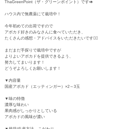
ThaGreenPoint（ザ・グリーンポイント）です🥑
ハウス内で無農薬にて栽培中！
今年初めての出荷ですので
アボカド好きのみなさんに食べていただき、
たくさんの感想・アドバイスをいただきたいです🙇‍♀️
まだまだ手探りで栽培中ですが
よりよいアボカドを提供できるよう、
努力してまいります！
どうぞよろしくお願いします！
▼内容量
国産アボカド（エッティンガー）×2～3玉
▼味の特徴
濃厚な味わい
果肉感がしっかりとしている
アボカドの風味が濃い
▼栽培/生産方法、こだわり