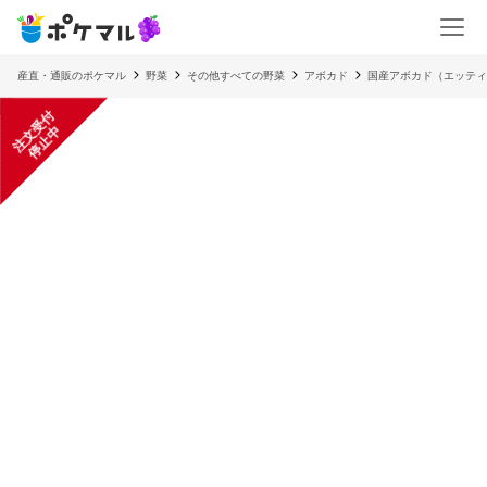
産直・通販のポケマル
野菜
その他すべての野菜
アボカド
国産アボカド（エッティ
注
文
受
付
停
止
中