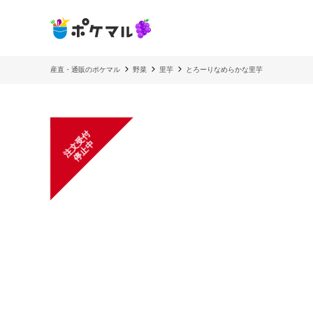
産直・通販のポケマル
野菜
里芋
とろーりなめらかな里芋
注
文
受
付
停
止
中