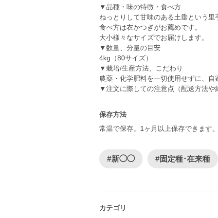
▼品種・味の特徴・食べ方
ねっとりして甘味のある土垂という里
食べ方は衣かつぎがお薦めです。
大小様々なサイズでお届けします。
▼数量、分量の目安
4kg（80サイズ）
▼栽培/生産方法、こだわり
農薬・化学肥料を一切使用せずに、自
▼注文に際しての注意点（配送方法や
保存方法
常温で保存。1ヶ月以上保存できます
#新◯◯
#固定種･在来種
カテゴリ