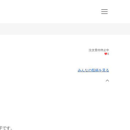
注文受付停止中
4
みんなの投稿を見る
芋です。