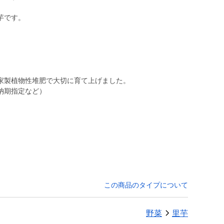
芋です。
家製植物性堆肥で大切に育て上げました。
納期指定など）
。
この商品のタイプについて
野菜
里芋