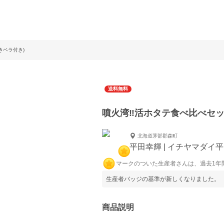
きベラ付き)
送料無料
噴火湾‼️活ホタテ食べ比べセッ
北海道茅部郡森町
平田幸輝 | イチヤマダイ
マークのついた生産者さんは、過去1年
生産者バッジの基準が新しくなりました。
商品説明