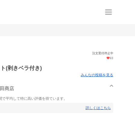
注文受付停止中
93
ト(剥きベラ付き)
みんなの投稿を見る
平田商店
間で平均して特に高い評価を得ています。
詳しくはこちら