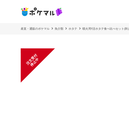
産直・通販のポケマル
魚介類
ホタテ
噴火湾‼️活ホタテ食べ比べセット(剥
注
文
受
付
停
止
中