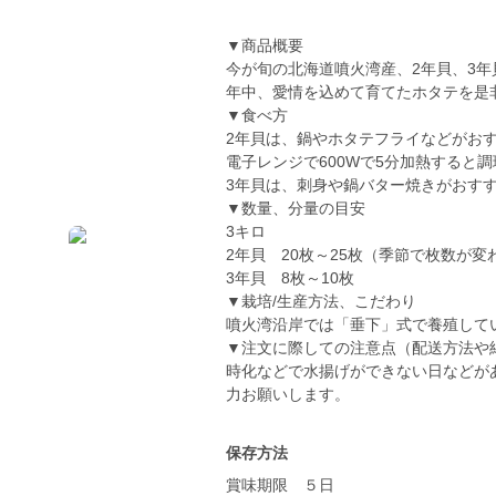
▼商品概要
今が旬の北海道噴火湾産、2年貝、3年貝
年中、愛情を込めて育てたホタテを是
▼食べ方
2年貝は、鍋やホタテフライなどがお
電子レンジで600Wで5分加熱すると
3年貝は、刺身や鍋バター焼きがおす
▼数量、分量の目安
3キロ
2年貝 20枚～25枚（季節で枚数が変
3年貝 8枚～10枚
▼栽培/生産方法、こだわり
噴火湾沿岸では「垂下」式で養殖して
▼注文に際しての注意点（配送方法や
時化などで水揚げができない日などが
力お願いします。
保存方法
賞味期限 ５日