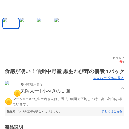
販売終了
5
食感が凄い！信州中野産 黒あわび茸の佃煮 1パック
みんなの投稿を見る
長野県中野市
矢岡太一 | 小林きのこ園
マークのついた生産者さんは、過去1年間で平均して特に高い評価を得
ています。
生産者バッジの基準が新しくなりました。
詳しくはこちら
商品説明