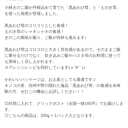
小林きのこ園が丹精込めて育てた「黒あわび茸」と「えのき茸」
を使った佃煮が登場しました。
黒あわび茸のコリコリとした食感！
えのき茸のシャキシャキの食感！
きのこの風味が薫り、ご飯が何杯も進みます♪
黒あわび茸はゴロゴロと大きく存在感があるので、そのままご飯
に乗せるだけでなく、炊き込みご飯やパスタ等のお料理に使って
も美味しく召し上がれます。
※アレンジレシピを同封しています(ｏ´∀｀)ﾉ
かわいいパッケージは、お土産としても最適です♫
キノコの里、信州中野の隠れた逸品「黒あわび茸」の食感を未体
験の方、ぜひこの機会にお試しください！！
◎封筒に入れて、クリックポスト（全国一律185円）でお届けしま
す。
◎こちらの商品は、200g × 1パック入となります。