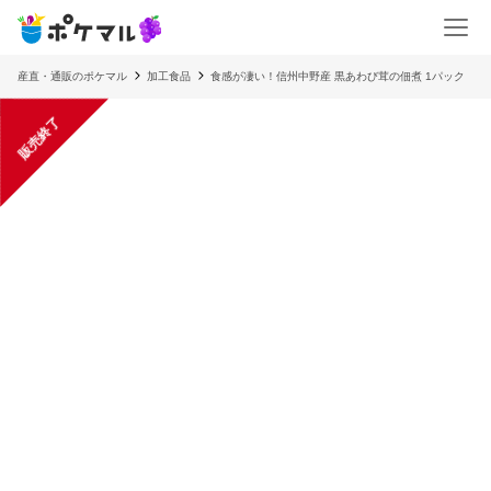
産直・通販のポケマル
加工食品
食感が凄い！信州中野産 黒あわび茸の佃煮 1パック
販売終了