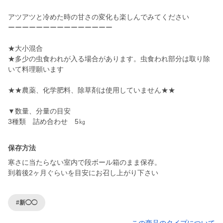
アツアツと冷めた時の甘さの変化も楽しんでみてください
ーーーーーーーーーーーーーーー
★大小混合
★多少の虫食われが入る場合があります。虫食われ部分は取り除
いて料理願います
★★農薬、化学肥料、除草剤は使用していません★★
▼数量、分量の目安
3種類 詰め合わせ 5㎏
保存方法
寒さに当たらない室内で段ボール箱のまま保存。
到着後2ヶ月ぐらいを目安にお召し上がり下さい
#新◯◯