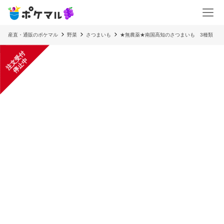
産直・通販のポケマル
野菜
さつまいも
★無農薬★南国高知のさつまいも 3種類
注
文
受
付
停
止
中