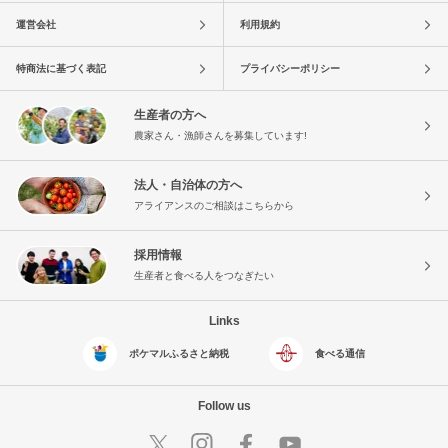
運営会社
利用規約
特商法に基づく表記
プライバシーポリシー
生産者の方へ
農家さん・漁師さんを募集しています!
法人・自治体の方へ
アライアンスのご相談はこちらから
採用情報
生産者と食べる人をつなぎたい
Links
ポケマルふるさと納税
食べる通信
Follow us