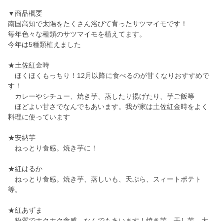
▼商品概要
南国高知で太陽をたくさん浴びて育ったサツマイモです！
毎年色々な種類のサツマイモを植えてます。
今年は5種類植えました
★土佐紅金時
ほくほくもっちり！12月以降に食べるのが甘くなりおすすめで
す！
カレーやシチュー、焼き芋、蒸したり揚げたり、芋ご飯等
ほどよい甘さでなんでもあいます。我が家は土佐紅金時をよく
料理に使っています
★安納芋
ねっとり食感。焼き芋に！
★紅はるか
ねっとり食感。焼き芋、蒸しいも、天ぷら、スィートポテト
等。
★紅あずま
粉質でホクホク食感。なんでもあいます！焼き芋、干し芋、大