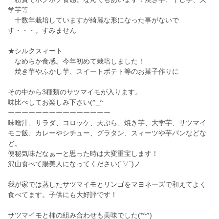
学芋等
十数年栽培していますが綺麗な形になった事がないで
す・・・。すみません
★シルクスィート
なめらか食感。今年初めて栽培しました！
焼き芋やふかし芋、スイートポテト等のお菓子作りに
その中から3種類のサツマイモが入ります。
味比べしてお楽しみ下さい(^_^
ーーーーーーーーーーーーーーー
味噌汁、サラダ、コロッケ、天ぷら、焼き芋、大学芋、サツマイ
モご飯、カレーやシチュー、グラタン、スィーツや芋パンなどな
ど。
便秘気味だなぁーと思った時は大変重宝します！
沢山食べて腸美人になってください(´▽`)ノ
我が家では蒸したサツマイモとリンゴをマヨネーズで和えてよく
食べてます。子供にも大好評です！
サツマイモと柿の組み合わせも美味でした(*^^)