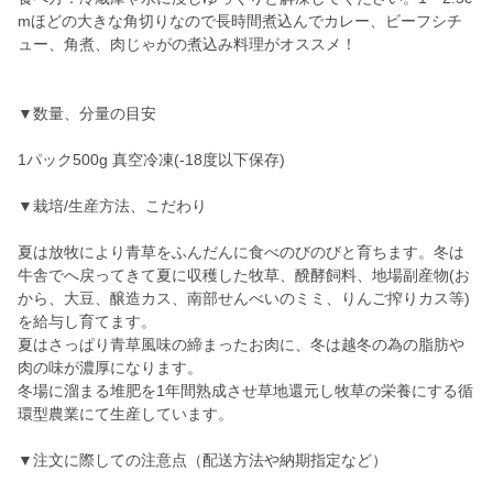
mほどの大きな角切りなので長時間煮込んでカレー、ビーフシチ
ュー、角煮、肉じゃがの煮込み料理がオススメ！
▼数量、分量の目安
1パック500g 真空冷凍(-18度以下保存)
▼栽培/生産方法、こだわり
夏は放牧により青草をふんだんに食べのびのびと育ちます。冬は
牛舎でへ戻ってきて夏に収穫した牧草、醗酵飼料、地場副産物(お
から、大豆、醸造カス、南部せんべいのミミ、りんご搾りカス等)
を給与し育てます。
夏はさっぱり青草風味の締まったお肉に、冬は越冬の為の脂肪や
肉の味が濃厚になります。
冬場に溜まる堆肥を1年間熟成させ草地還元し牧草の栄養にする循
環型農業にて生産しています。
▼注文に際しての注意点（配送方法や納期指定など）