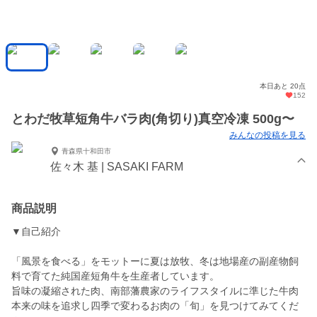
本日あと 20点
152
とわだ牧草短角牛バラ肉(角切り)真空冷凍 500g〜
みんなの投稿を見る
青森県十和田市
佐々木 基 | SASAKI FARM
商品説明
▼自己紹介
「風景を食べる」をモットーに夏は放牧、冬は地場産の副産物飼
料で育てた純国産短角牛を生産者しています。
旨味の凝縮された肉、南部藩農家のライフスタイルに準じた牛肉
本来の味を追求し四季で変わるお肉の「旬」を見つけてみてくだ