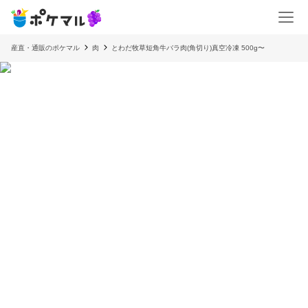
産直・通販のポケマル
肉
とわだ牧草短角牛バラ肉(角切り)真空冷凍 500g〜