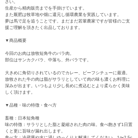
さい。
生産から精肉販売までを手掛けています。
また厩肥は牧草地や畑に還元し循環農業を実践しています。
夢は馬で足を追うことです。まだまだ若輩農家ですが皆様のご支
援ご理解を頂きたく出品しております。
▼商品概要
今回のお肉は放牧短角牛のバラ肉。
部位はサンカクバラ、中落ち、外バラです。
大きめに角切りされているのでカレー、ビーフシチューに最適。
放牧された牛の肉は脂がサラリとしていて肉の味も濃くお料理に
深みが出ます。いつもより少し長めに煮込むとより柔らかく美味
しく頂けます。
▼品種・味の特徴・食べ方
畜種：日本短角種
味の特徴：サラリとした脂と凝縮された肉の味。食べ飽きず1日置
くと更に旨味が漏れ出します。
食べ方：冷蔵庫や水に浸しゆっくりと解凍してください。1〜2.5c