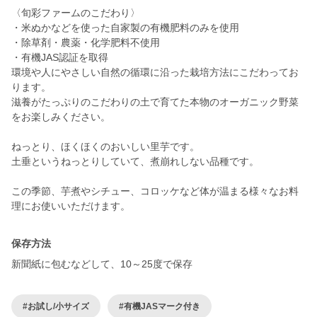
〈旬彩ファームのこだわり〉
・米ぬかなどを使った自家製の有機肥料のみを使用
・除草剤・農薬・化学肥料不使用
・有機JAS認証を取得
環境や人にやさしい自然の循環に沿った栽培方法にこだわってお
ります。
滋養がたっぷりのこだわりの土で育てた本物のオーガニック野菜
をお楽しみください。
ねっとり、ほくほくのおいしい里芋です。
土垂というねっとりしていて、煮崩れしない品種です。
この季節、芋煮やシチュー、コロッケなど体が温まる様々なお料
理にお使いいただけます。
保存方法
新聞紙に包むなどして、10～25度で保存
#お試し/小サイズ
#有機JASマーク付き