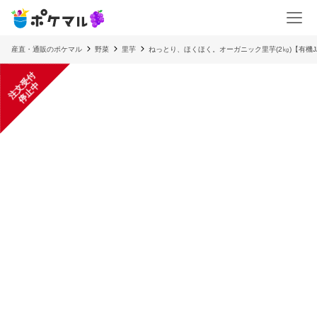
産直・通販のポケマル
野菜
里芋
ねっとり、ほくほく。オーガニック里芋(2㎏)【有機J
注
文
受
付
停
止
中