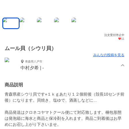
注文受付停止中
11
ムール貝（シウリ貝）
みんなの投稿を見る
青森県八戸市
中村夕希 | -
商品説明
青森県産シウリ貝です⭐︎１ｋｇあたり１２個前後（殻長10センチ前
後）になります。貝焼き、塩ゆで、酒蒸しなどに…
商品発送はクロネコヤマトクール便にて対応致します。梱包形態
は発泡箱に海水と商品と保冷剤を入れます。商品ご到着後はお早
めにお召し上がり下さいませ。