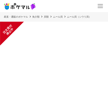
産直・通販のポケマル
魚介類
貝類
ムール貝
ムール貝（シウリ貝）
注
文
受
付
停
止
中