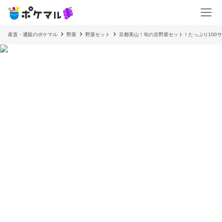
産直・通販のポケマル
野菜
野菜セット
京都美山！旬の京野菜セット！たっぷり100