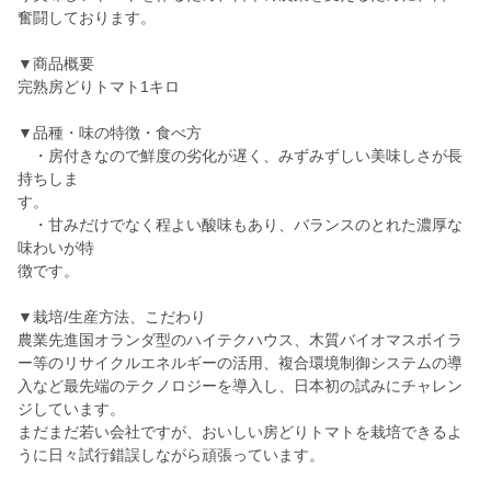
奮闘しております。
▼商品概要
完熟房どりトマト1キロ
▼品種・味の特徴・食べ方
・房付きなので鮮度の劣化が遅く、みずみずしい美味しさが長
持ちしま
す。
・甘みだけでなく程よい酸味もあり、バランスのとれた濃厚な
味わいが特
徴です。
▼栽培/生産方法、こだわり
農業先進国オランダ型のハイテクハウス、木質バイオマスボイラ
ー等のリサイクルエネルギーの活用、複合環境制御システムの導
入など最先端のテクノロジーを導入し、日本初の試みにチャレン
ジしています。
まだまだ若い会社ですが、おいしい房どりトマトを栽培できるよ
うに日々試行錯誤しながら頑張っています。