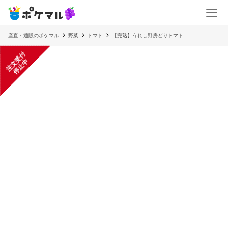
産直・通販のポケマル
野菜
トマト
【完熟】うれし野房どりトマト
注
文
受
付
停
止
中