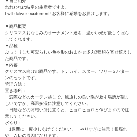
▼自己紹介
われわれは岐阜の生産者ですよ。
I will deliver excitement! お客様に感動をお届けします。
▼商品概要
クリスマスおなじみのオーナメント達を、温かい光が優しく照ら
してくれます。
▼品種
ぶっくりした可愛らしい色や形のおまかせ多肉3種類を寄せ植えし
た商品です。
▼内容
クリスマス向けの商品です。トナカイ、スター、ツリー３パター
ンのセットです。
管理方法：
置き場所：
・窓際などのカーテン越しで、風通しの良い陽が差す場所が望ま
しいですが、高温多湿に注意してください。
・日陰などの薄暗い所に置くと、ヒョロヒョロと伸びますので注
意してください。
水やり：
・1週間に一度少しあげてください。・やりすぎに注意！根腐れ
や、ムレの原因になります。