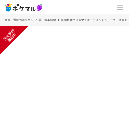
産直・通販のポケマル
花・観葉植物
多肉植物クリスマスオーナメントシリーズ ３個セ
注
文
受
付
停
止
中