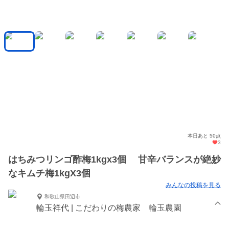
本日あと 50点
3
はちみつリンゴ酢梅1kgx3個 甘辛バランスが絶妙
なキムチ梅1kgX3個
みんなの投稿を見る
和歌山県田辺市
輪玉祥代 | こだわりの梅農家 輪玉農園