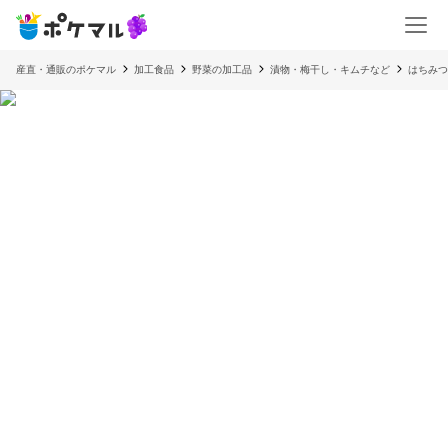
産直・通販のポケマル
加工食品
野菜の加工品
漬物・梅干し・キムチなど
はちみつ