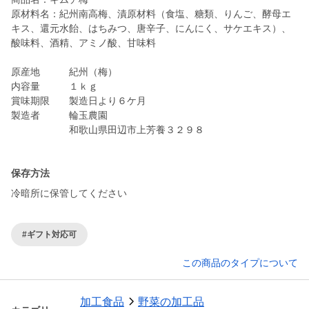
原材料名：紀州南高梅、漬原材料（食塩、糖類、りんご、酵母エ
キス、還元水飴、はちみつ、唐辛子、にんにく、サケエキス）、
酸味料、酒精、アミノ酸、甘味料
原産地 紀州（梅）
内容量 １ｋｇ
賞味期限 製造日より６ケ月
製造者 輪玉農園
和歌山県田辺市上芳養３２９８
保存方法
冷暗所に保管してください
#ギフト対応可
この商品のタイプについて
加工食品
野菜の加工品