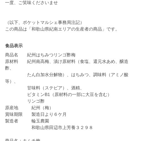
一度、ご笑味くださいませ
（以下、ポケットマルシェ事務局注記）
この商品は「和歌山県紀南エリアの生産者の商品」です。
食品表示
商品名 紀州はちみつリンゴ酢梅
原材料 紀州南高梅、漬け原材料（食塩、還元水あめ、醸造
酢、
たん白加水分解物）、はちみつ、調味料（アミノ酸
等）、
甘味料（ステビア）、酒精、
ビタミンB1（原材料の一部に大豆を含む）
リンゴ酢
原産地 紀州（梅）
賞味期限 製造日より６ケ月
製造者 輪玉農園
和歌山県田辺市上芳養３２９８
商品名：キムチ梅