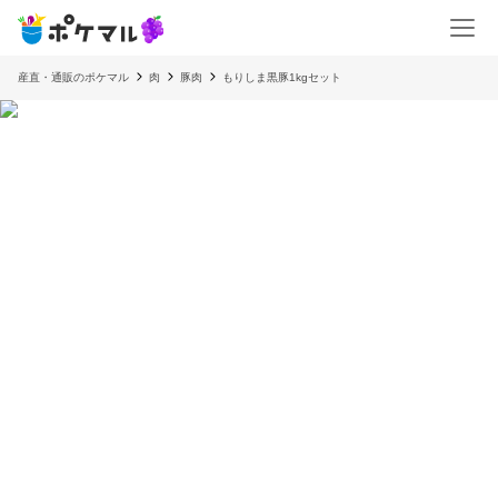
産直・通販のポケマル
肉
豚肉
もりしま黒豚1kgセット