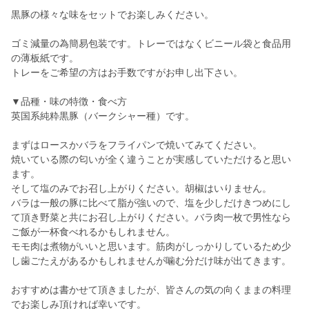
黒豚の様々な味をセットでお楽しみください。
ゴミ減量の為簡易包装です。トレーではなくビニール袋と食品用
の薄板紙です。
トレーをご希望の方はお手数ですがお申し出下さい。
▼品種・味の特徴・食べ方
英国系純粋黒豚（バークシャー種）です。
まずはロースかバラをフライパンで焼いてみてください。
焼いている際の匂いが全く違うことが実感していただけると思い
ます。
そして塩のみでお召し上がりください。胡椒はいりません。
バラは一般の豚に比べて脂が強いので、塩を少しだけきつめにし
て頂き野菜と共にお召し上がりください。バラ肉一枚で男性なら
ご飯が一杯食べれるかもしれません。
モモ肉は煮物がいいと思います。筋肉がしっかりしているため少
し歯ごたえがあるかもしれませんが噛む分だけ味が出てきます。
おすすめは書かせて頂きましたが、皆さんの気の向くままの料理
でお楽しみ頂ければ幸いです。