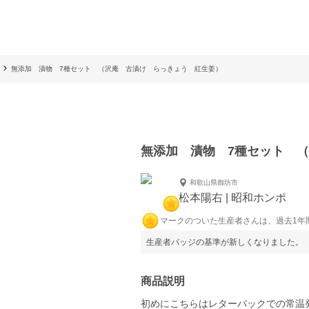
無添加 漬物 7種セット （沢庵 古漬け らっきょう 紅生姜）
無添加 漬物 7種セット 
和歌山県御坊市
松本陽右 | 昭和ホンポ
マークのついた生産者さんは、過去1年
生産者バッジの基準が新しくなりました。
商品説明
初めにこちらはレターパックでの常温