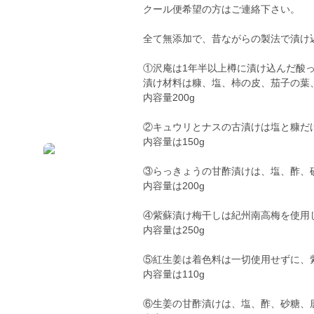
クール便希望の方はご連絡下さい。
全て無添加で、昔ながらの製法で漬け
①沢庵は1年半以上樽に漬け込んだ酸
漬け材料は糠、塩、柿の皮、茄子の葉
内容量200g
②キュウリとナスの古漬けは塩と糠だ
内容量は150g
③らっきょうの甘酢漬けは、塩、酢、
内容量は200g
④紫蘇漬け梅干しは紀州南高梅を使用
内容量は250g
⑤紅生姜は着色料は一切使用せずに、
内容量は110g
⑥生姜の甘酢漬けは、塩、酢、砂糖、