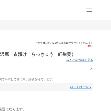
一時在庫切れ（21時に在庫数がリセットされます）
53
（沢庵 古漬け らっきょう 紅生姜）
みんなの投稿を見る
間で平均して特に高い評価を得ています。
詳しくはこちら
発送になります。