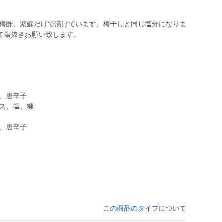
を梅酢、紫蘇だけで漬けています。梅干しと同じ塩分になりま
て塩抜きお願い致します。
、唐辛子
ナス、塩、糠
、唐辛子
この商品のタイプについて