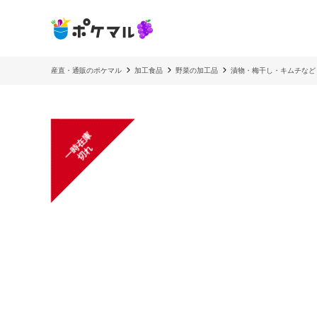
産直・通販のポケマル
加工食品
野菜の加工品
漬物・梅干し・キムチなど
一
在
庫
切
時
れ