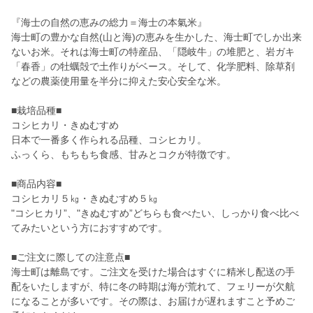
『海士の自然の恵みの総力＝海士の本氣米』
海士町の豊かな自然(山と海)の恵みを生かした、海士町でしか出来
ないお米。それは海士町の特産品、「隠岐牛」の堆肥と、岩ガキ
「春香」の牡蠣殻で土作りがベース。そして、化学肥料、除草剤
などの農薬使用量を半分に抑えた安心安全な米。
■栽培品種■
コシヒカリ・きぬむすめ
日本で一番多く作られる品種、コシヒカリ。
ふっくら、もちもち食感、甘みとコクが特徴です。
■商品内容■
コシヒカリ５㎏・きぬむすめ５㎏
"コシヒカリ”、"きぬむすめ”どちらも食べたい、しっかり食べ比べ
てみたいという方におすすめです。
■ご注文に際しての注意点■
海士町は離島です。ご注文を受けた場合はすぐに精米し配送の手
配をいたしますが、特に冬の時期は海が荒れて、フェリーが欠航
になることが多いです。その際は、お届けが遅れますこと予めご