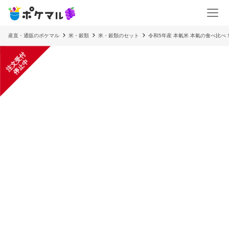
産直・通販のポケマル
米・穀類
米・穀類のセット
令和5年産 本氣米 本氣の食べ比べ！
注
文
受
付
停
止
中