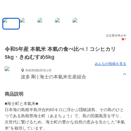
注文受付停止中
7
令和5年産 本氣米 本氣の食べ比べ！コシヒカリ
5kg・きぬむすめ5kg
みんなの投稿を見る
島根県隠岐郡海士町
波多 剛 | 海士の本氣米生産組合
商品説明
■海士町と本氣米■
日本海の島根半島沖合約60キロに浮かぶ隠岐諸島、その島のひと
つである島根県海士町（あまちょう）で、島の田園風景を守り、
次世代に繋げるため、海士町の豊かな自然の恵みを生かした"本氣
米"を栽培しています。