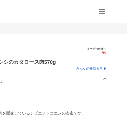
注文受付停止中
5
シシのカタロース肉570g
みんなの投稿を見る
エン
肉を販売しているジビエラッコエンの古市です。