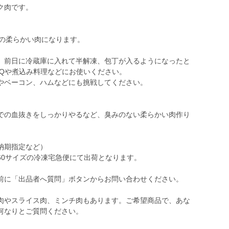
ク肉です。
スの柔らかい肉になります。
、前日に冷蔵庫に入れて半解凍、包丁が入るようになったと
BQや煮込み料理などにお使いください。
やベーコン、ハムなどにも挑戦してください。
での血抜きをしっかりやるなど、臭みのない柔らかい肉作り
納期指定など）
60サイズの冷凍宅急便にて出荷となります。
前に「出品者へ質問」ボタンからお問い合わせください。
肉やスライス肉、ミンチ肉もあります。ご希望商品で、あな
何なりとご質問ください。