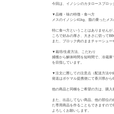
今回は、イノシシのカタロースブロッ
▼品種・味の特徴・食べ方
メスのイノシシ41kg、脂の乗ったメ
特に食べ方ということはありませんが
ころで好みの厚さ、大きさに切ってB
また、ブロック肉のままチャーシュー
▼栽培/生産方法、こだわり
捕獲から解体時間を短時間で、冷蔵庫
を目指しています。
▼注文に際しての注意点（配送方法や
発送はポケマル提携便にて香川県から
他の商品と同梱をご希望の方は、購入
また、出品してない商品、他の部位の
た専用商品を作ることもできますので
よろしくお願いします。