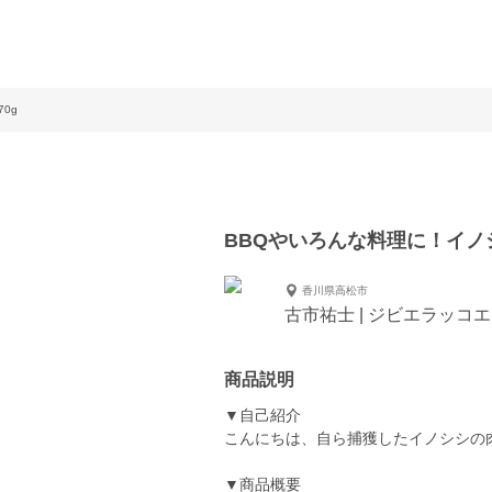
0g
BBQやいろんな料理に！イノ
香川県高松市
古市祐士 | ジビエラッコ
商品説明
▼自己紹介
こんにちは、自ら捕獲したイノシシの
▼商品概要