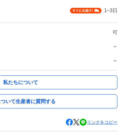
1~3日
可
私たちについて
について生産者に質問する
リンクをコピー