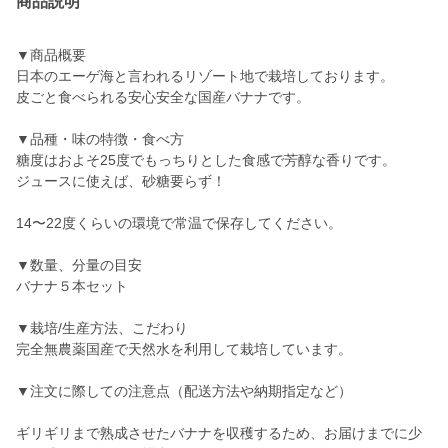
商品説明
▼商品概要
日本のエーゲ海と言われるリゾート地で栽培しております。
皮ごと食べられる安心安全な国産バナナです。
▼品種・味の特徴・食べ方
糖度はおよそ25度でもっちりとした食感で芳醇な香りです。
ジュースに使えば、砂糖要らず！
14〜22度くらいの環境で常温で保存してください。
▼数量、分量の目安
バナナ５本セット
▼栽培/生産方法、こだわり
完全無農薬国産で天然水を利用して栽培しています。
▼注文に際しての注意点（配送方法や納期指定など）
ギリギリまで熟成させたバナナを収穫するため、お届けまでに少