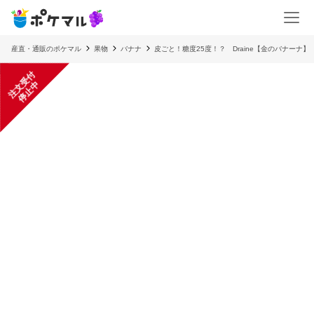
産直・通販のポケマル
果物
バナナ
皮ごと！糖度25度！？ Draine【金のバナーナ
注
文
受
付
停
止
中