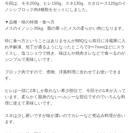
今回は、モモ250g、ヒレ150g、スネ130g、カタロース120gのイ
ノシシブロック肉4種類をセットにしました。
▼品種・味の特徴・食べ方
メスのイノシシ35kg、脂の乗ったメスの柔らかい肉になります。
特に食べ方ということはありませんがBBQなら前日に冷蔵庫に入
れ半解凍、包丁が通るようになったところで3〜7mmほどにスラ
イスし、塩コショウで焼き、味ぽんや焼肉タレなどで食べるのが
シンプルで美味しいです。
ブロック肉ですので、煮物、洋風料理に合わせてお使いできま
す。
ヒレは一頭に2本しか取れない希少部位で、今回その1本が入って
います。柔らかく脂身のないヘルシーな部位ですのでいろんな料
理に使えて美味しいです。
スネは少し硬いですが味が濃いのでカレーなど煮込み料理が合い
ます。