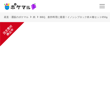
産直・通販のポケマル
肉
BBQ、創作料理に最適！イノシシブロック肉４種セット650g
注
文
受
付
停
止
中