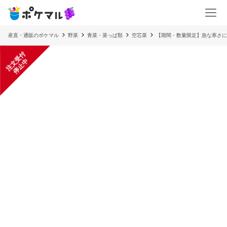
産直・通販のポケマル
野菜
青菜・菜っぱ類
空芯菜
【期間・数量限定】急な寒さに
注
文
受
付
停
止
中