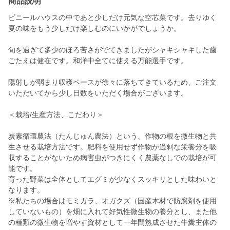
商品説明
ビニールハウスの中であと少しだけ元気な空芯菜です。去りゆく
夏の味をもう少しだけ楽しむのにいかがでしょうか。
旬を過ぎて多少のほろ苦さがでてきましたがシャキシャキした歯
ごたえは健在です。和洋中全てに使える万能選手です。
陽射しが弱まり収穫ペースが徐々に落ちてきているため、ご注文
いただいてから少し日数をいただく場合がございます。
＜栽培/生産方法、こだわり＞
炭素循環農法（たんじゅん農法）という、作物の根を微生物と共
生させる栽培方法です。肥料を使用せず作物が過剰な栄養分を吸
収することがないため病害虫がつきにくく農薬なしでの栽培が可
能です。
育った野菜は全体としてエグミが少なくスッキリとした味わいと
なります。
※私たちの場合はモミガラ、オガクズ（国産木材で防腐剤を使用
していないもの）を畑に入れて好気性微生物の養分とし、また他
の種類の微生物を増やす資材として一年間熟成させた牛糞主体の