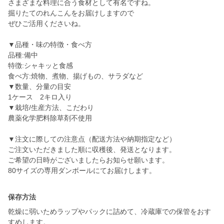
さまざまな料理に合う食材として有名ですね。
掘りたてのれんこんをお届けしますので
ぜひご活用くださいね。
▼品種・味の特徴・食べ方
品種:備中
特徴:シャキッと食感
食べ方:焼物、煮物、揚げもの、サラダなど
▼数量、分量の目安
1ケース 2キロ入り
▼栽培/生産方法、こだわり
農薬化学肥料除草剤不使用
▼注文に際しての注意点（配送方法や納期指定など）
ご注文いただきました順に収穫後、発送となります。
ご希望の日時がございましたらお知らせ願います。
80サイズの専用ダンボールにてお届けします。
保存方法
乾燥に弱いためラップやパックに詰めて、冷蔵庫での保管をおす
すめします。