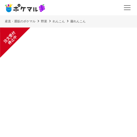
産直・通販のポケマル
野菜
れんこん
藤れんこん
注
文
受
付
停
止
中