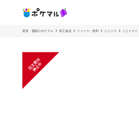
産直・通販のポケマル
加工食品
ジュース・飲料
ジュース
ミニトマト
注
文
受
付
停
止
中