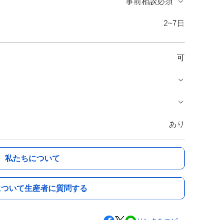
事前相談必須
2~7日
可
あり
私たちについて
について生産者に質問する