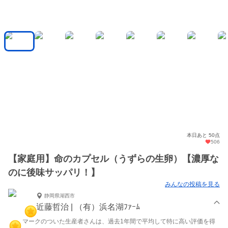
本日あと 50点
506
【家庭用】命のカプセル（うずらの生卵）【濃厚な
のに後味サッパリ！】
みんなの投稿を見る
静岡県湖西市
近藤哲治 | （有）浜名湖ﾌｧｰﾑ
マークのついた生産者さんは、過去1年間で平均して特に高い評価を得