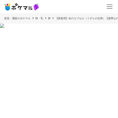
産直・通販のポケマル
卵・乳
卵
【家庭用】命のカプセル（うずらの生卵）【濃厚な