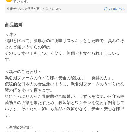
ています。
生産者バッジの基準が新しくなりました。
詳しくはこちら
商品説明
＜味＞
鶏卵と比べて、濃厚なのに後味はスッキリとした味で、臭みのほ
とんど無いうずらの卵は、
そのまま食べてもしつこくなく、何個でも食べられてしまいま
す。
＜栽培のこだわり＞
浜名湖ファームのうずら卵の安全の秘訣は、「発酵の力」。
伝統的な日本人の食生活のように、浜名湖ファームのうずらは発
酵の餌を食べて育ちます。
餌にたっぷり入った乳酸菌や酢酸菌が、うずらを病気から守る殺
菌効果の役割を果たすため、殺菌剤とワクチンを使わず飼育して
います。そのため、卵にも薬品の残留がなく、安全・安心な卵で
す。
＜産地の特徴＞