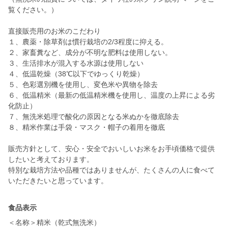
覧ください。）
直接販売用のお米のこだわり
１、農薬・除草剤は慣行栽培の2/3程度に抑える。
２、家畜糞など、成分が不明な肥料は使用しない。
３、生活排水が混入する水源は使用しない
４、低温乾燥（38℃以下でゆっくり乾燥）
５、色彩選別機を使用し、変色米や異物を除去
６、低温精米（最新の低温精米機を使用し、温度の上昇による劣
化防止）
７、無洗米処理で酸化の原因となる米ぬかを徹底除去
８、精米作業は手袋・マスク・帽子の着用を徹底
販売方針として、安心・安全でおいしいお米をお手頃価格で提供
したいと考えております。
特別な栽培方法や品種ではありませんが、たくさんの人に食べて
いただきたいと思っています。
食品表示
＜名称＞精米（乾式無洗米）