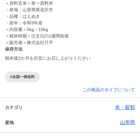
＜原料玄米＞単一原料米
・産地：山形県尾花沢市
・品種：はえぬき
・産年：令和3年産
＜内容量＞5kg・10kg
＜精米時期＞注文日の1週間前後
＜販売者＞株式会社只平
保存方法
精米後2か月を目安にお召し上がりください
#全国一律送料
この商品のタイプについて
米・穀類
カテゴリ
山形県
産地