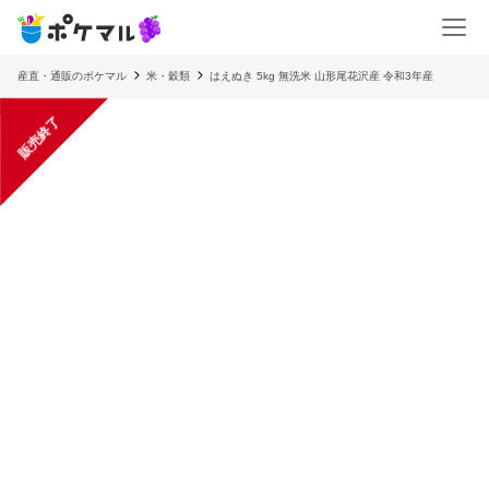
産直・通販のポケマル
米・穀類
はえぬき 5kg 無洗米 山形尾花沢産 令和3年産
販売終了