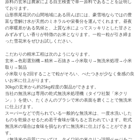
原料の玄米は農家による自主検査で単一原料であることを証明し
ております。
山形県尾花沢の山間地域にある田んぼには、豪雪地ならではの豊
富な雪解け水が天然のミネラルや栄養分を運んでくれます。昼夜
の寒暖差がある気候と、上質な水によってスッキリとした甘さと
みずみずしい香りが特徴のお米となります。一粒一粒が引き締ま
った雪花米をぜひお試しください。
こだわりの精米工程は次のようになります。
玄米→色彩選別機→精米→石抜き→小米取り→無洗米処理→小米
取り→製品
小米取りを2回することで粒がそろい、べたつきが少なく食感の良
いお米に仕上がります。
30kgの玄米から約25kg程度の製品ができます。
当社の無洗米は専用の乾式無洗米処理機（タイワ社製「米クリ
ン」）を使い、たくさんのブラシで米の表面を磨くことで無洗米
に仕上げます。
スーパーなどで売られている一般的な無洗米は、一度水洗いした
ものを乾燥させるため若干食味が落ちると言われています。乾式
無洗米の場合は食味を損なわずに無洗米に仕上げることができま
す。
（無洗米の品質については、タイワ社の米クリン説明ページをご