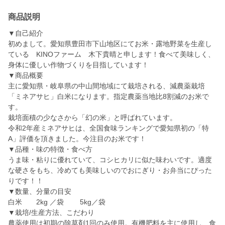
商品説明
▼自己紹介
初めまして。愛知県豊田市下山地区にてお米・露地野菜を生産し
ている KINOファーム 木下貴晴と申します！食べて美味しく、
身体に優しい作物づくりを目指しています！
▼商品概要
主に愛知県・岐阜県の中山間地域にて栽培される、減農薬栽培
「ミネアサヒ」白米になります。指定農薬当地比8割減のお米で
す。
栽培面積の少なさから「幻の米」と呼ばれています。
令和2年産ミネアサヒは、全国食味ランキングで愛知県初の「特
A」評価を頂きました。今注目のお米です！
▼品種・味の特徴・食べ方
うま味・粘りに優れていて、コシヒカリに似た味わいです。適度
な硬さをもち、冷めても美味しいのでおにぎり・お弁当にぴった
りです！！
▼数量、分量の目安
白米 2kg ／袋 5kg／袋
▼栽培/生産方法、こだわり
農薬使用は初期の除草剤1回のみ使用。有機肥料を主に使用し、食