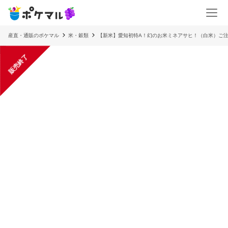
産直・通販のポケマル
米・穀類
【新米】愛知初特A！幻のお米ミネアサヒ！（白米）ご
販売終了