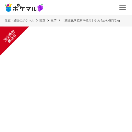
産直・通販のポケマル
野菜
里芋
【農薬化学肥料不使用】やわらかい里芋2kg
注
文
受
付
停
止
中