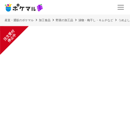
産直・通販のポケマル
加工食品
野菜の加工品
漬物・梅干し・キムチなど
うめよし
注
文
受
付
停
止
中