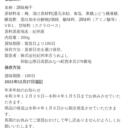
名称：調味梅干
原材料名：梅、漬け原材料[還元水飴、食塩、果糖ぶどう糖液糖、
醸造酢、蛋白加水分解物]/酒精、酸味料、調味料（アミノ酸等）、
V.B１、甘味料（スクラロース）
原料原産地名：紀州産
内容量：300g
賞味期限：製造日より180日
保存方法：直射日光を避け保存。
製造者：株式会社紀州本庄うめよし
保存方法
賞味期限：180日
2021年12月27日追記
年末年始のお知らせ
令和３年１２月２６日～令和４年１月５日までお休みさせていた
だきます。
商品の発送は令和４年１月６日から順次発送させていただきま
す。
長期のお休みでご迷惑おかけして申し訳ありませんがよろしくお
願いいたします。