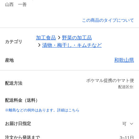
山西 一善
この商品のタイプについて
加工食品
野菜の加工品
カテゴリ
漬物・梅干し・キムチなど
和歌山県
産地
ポケマル提携のヤマト便
配送方法
配送区分:
配送料金（送料）
※離島などの例外はあります。詳細はこちら
お届け日指定
可
注文から発送まで
3~11日