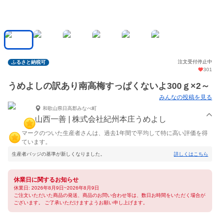
注文受付停止中
ふるさと納税可
301
うめよしの訳あり南高梅すっぱくないよ300ｇ×2～
みんなの投稿を見る
和歌山県日高郡みなべ町
山西一善 | 株式会社紀州本庄うめよし
マークのついた生産者さんは、過去1年間で平均して特に高い評価を得
ています。
生産者バッジの基準が新しくなりました。
詳しくはこちら
休業日に関するお知らせ
休業日: 2026年8月9日~2026年8月9日
ご注文いただいた商品の発送、商品のお問い合わせ等は、数日お時間をいただく場合が
ございます。 ご了承いただけますようお願い申し上げます。