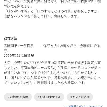
ので、その日の海苔の葉に合わせて、切り機の歯の枚数や各工程
の設定を変えます。
『味が濃い海苔』と『口の中でほどける海苔』は相反しますが、
絶妙なバランスを目指して日々、奮闘しています。
保存方法
賞味期限 : 一年程度 、保存方法 : 内蓋を取り、冷蔵庫にて保
存。
2022年12月1日追記
大変、心苦しいのですが今年度の新海苔に合せて値段を設定し直
しました。電気重油ビニール製品など生産にかかるコストが爆上
がりした為です。今まで上げられなかったモノも併せておりま
す。個人の小さな生産者なので、吸収出来ずにこの様な形になっ
てしまいましたが、ご理解頂けましたら大変幸いです。
#固定種･在来種
#お試し/小サイズ
#ギフト対応可
この商品のタイプについて