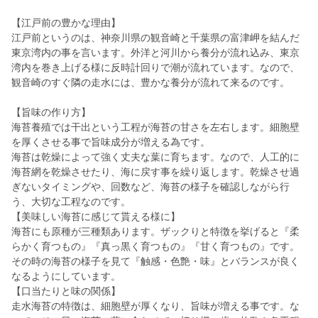
【江戸前の豊かな理由】
江戸前というのは、神奈川県の観音崎と千葉県の富津岬を結んだ
東京湾内の事を言います。外洋と河川から養分が流れ込み、東京
湾内を巻き上げる様に反時計回りで潮が流れています。なので、
観音崎のすぐ隣の走水には、豊かな養分が流れて来るのです。
【旨味の作り方】
海苔養殖では干出という工程が海苔の甘さを左右します。細胞壁
を厚くさせる事で旨味成分が増える為です。
海苔は乾燥によって強く丈夫な葉に育ちます。なので、人工的に
海苔網を乾燥させたり、海に戻す事を繰り返します。乾燥させ過
ぎないタイミングや、回数など、海苔の様子を確認しながら行
う、大切な工程なのです。
【美味しい海苔に感じて貰える様に】
海苔にも原種が三種類あります。ザックりと特徴を挙げると『柔
らかく育つもの』『真っ黒く育つもの』『甘く育つもの』です。
その時の海苔の様子を見て『触感・色艶・味』とバランスが良く
なるようにしています。
【口当たりと味の関係】
走水海苔の特徴は、細胞壁が厚くなり、旨味が増える事です。な