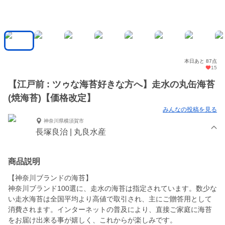
本日あと 87点
15
【江戸前 : ツゥな海苔好きな方へ】走水の丸缶海苔
(焼海苔)【価格改定】
みんなの投稿を見る
神奈川県横須賀市
長塚良治 | 丸良水産
商品説明
【神奈川ブランドの海苔】
神奈川ブランド100選に、走水の海苔は指定されています。数少な
い走水海苔は全国平均より高値で取引され、主にご贈答用として
消費されます。インターネットの普及により、直接ご家庭に海苔
をお届け出来る事が嬉しく、これからが楽しみです。