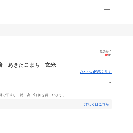
販売終了
84
培 あきたこまち 玄米
みんなの投稿を見る
間で平均して特に高い評価を得ています。
詳しくはこちら