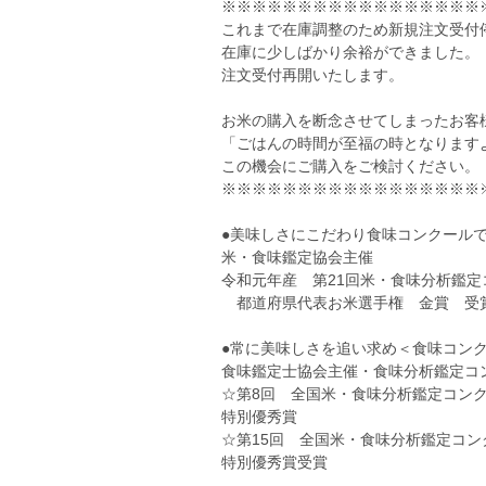
※※※※※※※※※※※※※※※※※
これまで在庫調整のため新規注文受付
在庫に少しばかり余裕ができました。
注文受付再開いたします。
お米の購入を断念させてしまったお客
「ごはんの時間が至福の時となります
この機会にご購入をご検討ください。
※※※※※※※※※※※※※※※※※
●美味しさにこだわり食味コンクール
米・食味鑑定協会主催
令和元年産 第21回米・食味分析鑑
都道府県代表お米選手権 金賞 受
●常に美味しさを追い求め＜食味コン
食味鑑定士協会主催・食味分析鑑定コ
☆第8回 全国米・食味分析鑑定コン
特別優秀賞
☆第15回 全国米・食味分析鑑定コ
特別優秀賞受賞