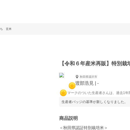
まち 玄米
【令和６年産米再販】特別栽
秋田県湯沢市
渡部浩見 | -
マークのついた生産者さんは、過去1年
生産者バッジの基準が新しくなりました。
商品説明
＜秋田県認証特別栽培米＞