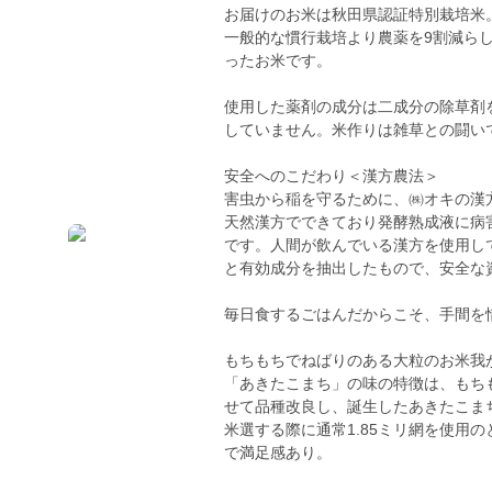
お届けのお米は秋田県認証特別栽培米
一般的な慣行栽培より農薬を9割減ら
ったお米です。
使用した薬剤の成分は二成分の除草剤
していません。米作りは雑草との闘い
安全へのこだわり＜漢方農法＞
害虫から稲を守るために、㈱オキの漢
天然漢方でできており発酵熟成液に病
です。人間が飲んでいる漢方を使用し
と有効成分を抽出したもので、安全な
毎日食するごはんだからこそ、手間を
もちもちでねばりのある大粒のお米我
「あきたこまち」の味の特徴は、もち
せて品種改良し、誕生したあきたこま
米選する際に通常1.85ミリ網を使用の
で満足感あり。