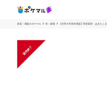
産直・通販のポケマル
米・穀類
【令和６年産米再販】特別栽培 あきたこ
販売終了