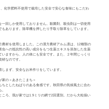
。
し、化学肥料不使用で栽培した安全で安心な食味にもこだわ
を一回しか使用しておりません。殺菌剤、殺虫剤は一切使用
でもあります。除草機を押したり手取り除草をしています。
方農材を使用しました。この漢方農材アルム凛は、12種類の
害虫への抵抗性の高い成分をもつ生薬エキスを添加した生薬
ていますから、人の体にも安全です。また、２年間じっくり
資材なのです。
惜しまず、安全なお米作りをしています。
が家の＜あきたこまち＞
もちとしたねばりのある食感です。秋田県の気候風土に合わ
ち。
ところ、我が家では1.9ミリの網で2回選別。だから大粒揃い