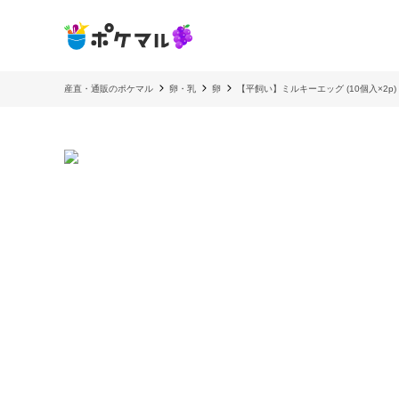
産直・通販のポケマル
卵・乳
卵
【平飼い】ミルキーエッグ (10個入×2p