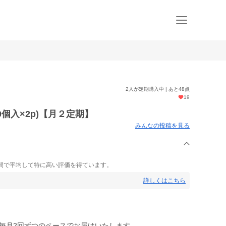
2人が定期購入中 | あと48点
19
0個入×2p)【月２定期】
みんなの投稿を見る
間で平均して特に高い評価を得ています。
詳しくはこちら
を毎月2回ずつのペースでお届けいたします。