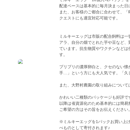
配達ペースは基本的に毎月決まった日
また、お客様のご都合に合わせて、「
クエストにも適宜対応可能です。
ミルキーエッグは市販の配合飼料は一
アラ、自分の畑でとれた芋や豆など、
ています。抗生物質やワクチンなどは
す。
プリプリの濃厚卵白と、クセのない懐
手…」という方にも大人気です。「久
また、大野村農園の取り組みについて
かわいい二種類のパッケージも好評で
以降は省資源化のため基本的には簡易
ご希望の方はその旨をお伝えください
※ミルキーエッグを1パックお買い上
べものとして寄付されます♪