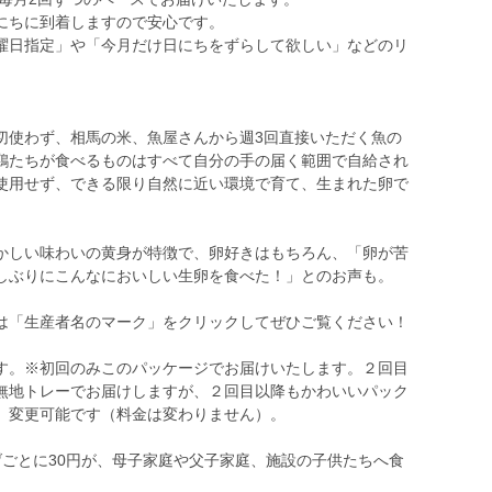
にちに到着しますので安心です。
曜日指定」や「今月だけ日にちをずらして欲しい」などのリ
切使わず、相馬の米、魚屋さんから週3回直接いただく魚の
鶏たちが食べるものはすべて自分の手の届く範囲で自給され
使用せず、できる限り自然に近い環境で育て、生まれた卵で
かしい味わいの黄身が特徴で、卵好きはもちろん、「卵が苦
しぶりにこんなにおいしい生卵を食べた！」とのお声も。
は「生産者名のマーク」をクリックしてぜひご覧ください！
す。※初回のみこのパッケージでお届けいたします。２回目
無地トレーでお届けしますが、２回目以降もかわいいパック
。変更可能です（料金は変わりません）。
げごとに30円が、母子家庭や父子家庭、施設の子供たちへ食