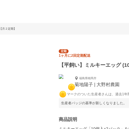
)【月２定期】
定期
1ヶ月に2回定期配送
【平飼い】ミルキーエッグ (1
福島県相馬市
菊地陽子 | 大野村農園
マークのついた生産者さんは、過去1年
生産者バッジの基準が新しくなりました。
商品説明
ミルキーエッグ「10個入×2パック」