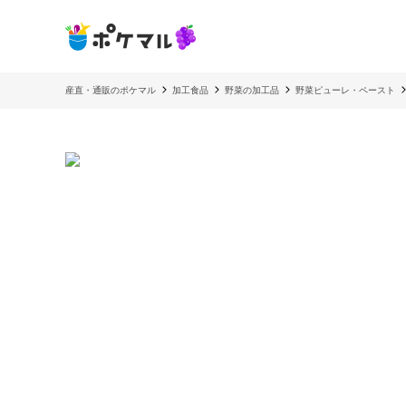
産直・通販のポケマル
加工食品
野菜の加工品
野菜ピューレ・ペースト