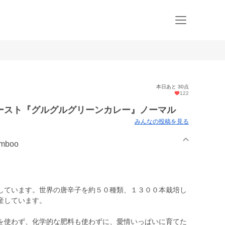
本日あと 30点
122
ースト『グルグルグリーンカレー』ノーマル
みんなの投稿を見る
amboo
しています。世界の唐辛子を約５０種類、１３００本栽培し
産しています。
を使わず、化学的な肥料も使わずに、愛情いっぱいに育てた