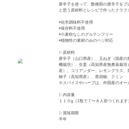
唐辛子を使って、数種類の唐辛子をブ
と思う原材料とレシピで作ったクラフ
◉化学調味料不使用
◉保存料不使用
◉小麦粉なしのグルテンフリー
◉植物性の素材のみのベジ対応
▷原材料
唐辛子（山口県産）、玉ねぎ（国産の
機栽培）、生姜（高知県産無農薬栽培
産）、コリアンダー、レモングラス、
柚子（高知県産）、黒胡椒、クミン
※スパイスやハーブは、外国産のオー
▷内容量
１１０g（1瓶で７〜８人前つくれます
▷賞味期限
半年