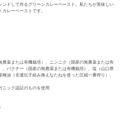
レンドして作るグリーンカレーペースト。私たちが美味しい
トカレーペーストです。
無農薬または有機栽培）、ニンニク（国産の無農薬または有
）、パクチー（国産の無農薬または有機栽培）、塩（山口県
菜種油（非遺伝子組み換えなたねを使った圧縮一番搾り）、
ガニック認証のものを使用
）