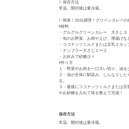
▷保存方法
常温。開封後は要冷蔵。
▷簡単！20分調理！グリーンカレー
◉材料
・グルグルグリーンカレー 大さじ３
・旬のお野菜、お肉やえび、厚揚げな
・ココナッツミルクまたは豆乳２カッ
・ナンプラー大さじ１〜２
・お好みで砂糖少々
◉作り方
１・野菜やお肉を一口大い切り、油を
２・油が全体に馴染み、しんなりした
る。
３・最後にココナッツミルクまたは豆
やお砂糖を入れて味を整えて完成！
保存方法
常温、開封後は要冷蔵。