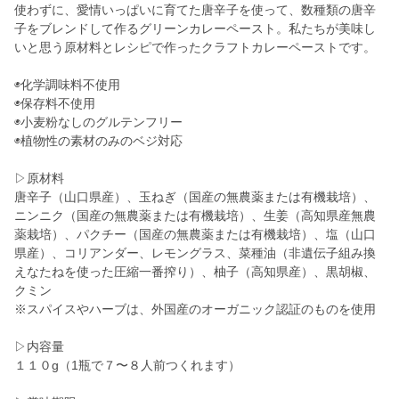
使わずに、愛情いっぱいに育てた唐辛子を使って、数種類の唐辛
子をブレンドして作るグリーンカレーペースト。私たちが美味し
いと思う原材料とレシピで作ったクラフトカレーペーストです。
◉化学調味料不使用
◉保存料不使用
◉小麦粉なしのグルテンフリー
◉植物性の素材のみのベジ対応
▷原材料
唐辛子（山口県産）、玉ねぎ（国産の無農薬または有機栽培）、
ニンニク（国産の無農薬または有機栽培）、生姜（高知県産無農
薬栽培）、パクチー（国産の無農薬または有機栽培）、塩（山口
県産）、コリアンダー、レモングラス、菜種油（非遺伝子組み換
えなたねを使った圧縮一番搾り）、柚子（高知県産）、黒胡椒、
クミン
※スパイスやハーブは、外国産のオーガニック認証のものを使用
▷内容量
１１０g（1瓶で７〜８人前つくれます）