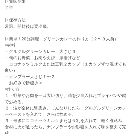
▷賞味期限
半年
▷保存方法
常温。開封後は要冷蔵。
▷簡単！20分調理！グリーンカレーの作り方（２〜３人前）
◉材料
・グルグルグリーンカレー 大さじ３
・旬のお野菜、お肉やえび、厚揚げなど
・ココナッツミルクまたは豆乳２カップ（１カップずつ混ぜても
良い）
・ナンプラー大さじ１〜２
・お好みで砂糖少々
◉作り方
１・野菜やお肉を一口大い切り、油を少量入れたプライパンや鍋
で炒める。
２・油が全体に馴染み、しんなりしたら、グルグルグリーンカレ
ーペーストを入れて、さらに炒める。
３・最後にココナッツミルクまたは豆乳を入れて、軽く煮込み、
食材に火が通ったら、ナンプラーやお砂糖を入れて味を整えて完
成！