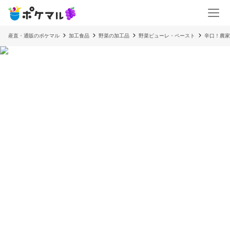
産直・通販のポケマル
加工食品
野菜の加工品
野菜ピューレ・ペースト
辛口！農家