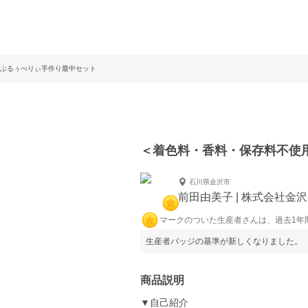
ぶるぅべりぃ手作り最中セット
＜着色料・香料・保存料不使
石川県金沢市
前田由美子 | 株式会社金
マークのついた生産者さんは、過去1年
生産者バッジの基準が新しくなりました。
商品説明
▼自己紹介