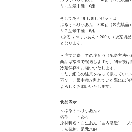
リス型最中種：6組
そしてあん”ましまし”セットは
ぶるぅべりぃあん：200ｇ（袋充填品）
リス型最中種：6組
+ぶるぅべりぃあん：200ｇ（袋充填品
となります。
▼注文に際しての注意点（配送方法や
商品は常温で配送しますが、到着後は
冷蔵保存をお願いいたします。
また、細心の注意を払って扱っていま
万が一、最中種が割れていた際には何
よろしくお願いいたします。
食品表示
＜ぶるぅべりぃあん＞
名称 ：あん
原材料名：白生あん（国内製造）、ブ
てん菜糖、還元水飴