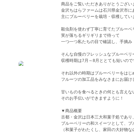
商品をご覧いただきありがとうござい
金沢ちはらファームは石川県金沢市に
主にブルーベリーを栽培・収穫してい
殺虫剤を使わず丁寧に育てたブルーベ
実が落ちるギリギリまで待って
一つ一つ私たちの目で確認し、手摘み
そんな自慢のフレッシュなブルーベリ
収穫時期は7月～8月ととても短いので
それ以外の時期はブルーベリーをはじ
フルーツの加工品をみなさまにお届け
甘いものを食べるときの何とも言えな
そのお手伝いができますように！
▼商品概要
古都・金沢は日本三大和菓子処であり
ブルーベリーの和スイーツとして、ブ
（和菓子がわたくし、家田の大好物なの