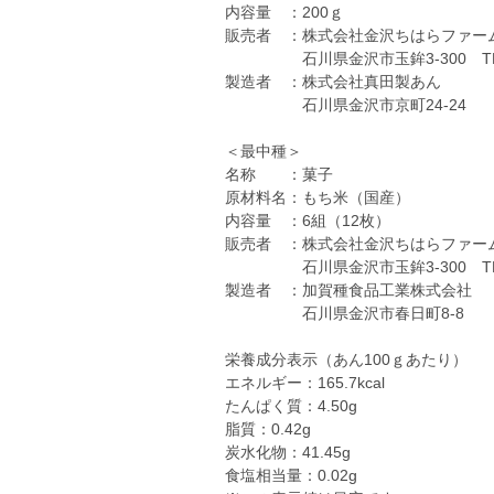
内容量 ：200ｇ
販売者 ：株式会社金沢ちはらファー
石川県金沢市玉鉾3-300 TEL：07
製造者 ：株式会社真田製あん
石川県金沢市京町24-24
＜最中種＞
名称 ：菓子
原材料名：もち米（国産）
内容量 ：6組（12枚）
販売者 ：株式会社金沢ちはらファー
石川県金沢市玉鉾3-300 TEL：07
製造者 ：加賀種食品工業株式会社
石川県金沢市春日町8-8
栄養成分表示（あん100ｇあたり）
エネルギー：165.7kcal
たんぱく質：4.50g
脂質：0.42g
炭水化物：41.45g
食塩相当量：0.02g