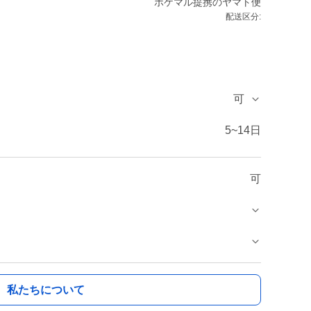
ポケマル提携のヤマト便
配送区分:
可
5~14日
可
私たちについて