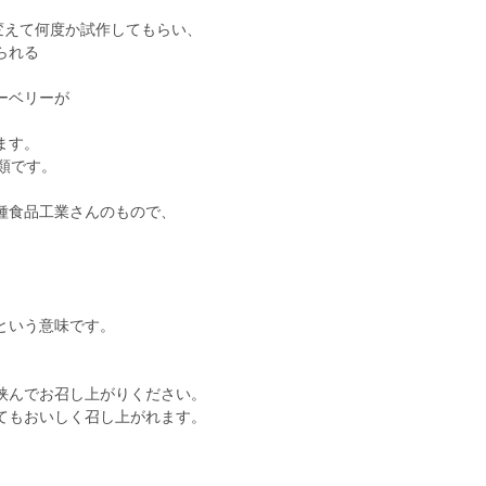
変えて何度か試作してもらい、
られる
ーベリーが
ます。
類です。
種食品工業さんのもので、
という意味です。
挟んでお召し上がりください。
てもおいしく召し上がれます。
）