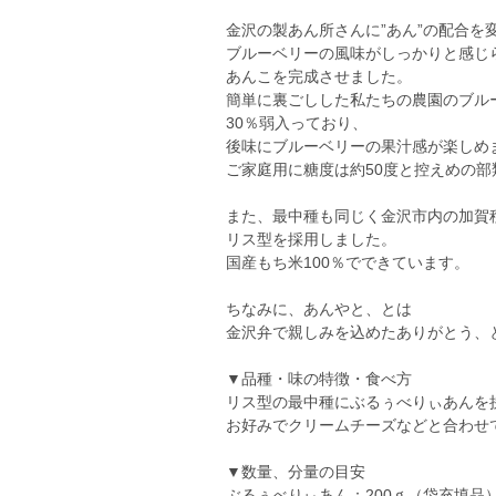
金沢の製あん所さんに”あん”の配合を
ブルーベリーの風味がしっかりと感じ
あんこを完成させました。
簡単に裏ごしした私たちの農園のブル
30％弱入っており、
後味にブルーベリーの果汁感が楽しめ
ご家庭用に糖度は約50度と控えめの部
また、最中種も同じく金沢市内の加賀
リス型を採用しました。
国産もち米100％でできています。
ちなみに、あんやと、とは
金沢弁で親しみを込めたありがとう、
▼品種・味の特徴・食べ方
リス型の最中種にぶるぅべりぃあんを
お好みでクリームチーズなどと合わせ
▼数量、分量の目安
ぶるぅべりぃあん：200ｇ（袋充填品