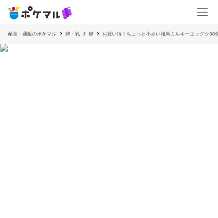
産直・通販のポケマル
卵・乳
卵
お買い得！ちょっと小さい相馬ミルキーエッグ☆30