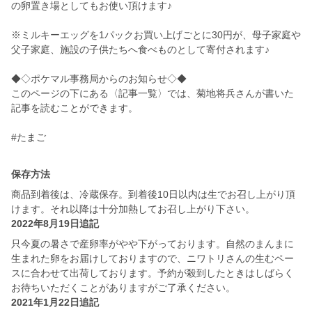
の卵置き場としてもお使い頂けます♪
※ミルキーエッグを1パックお買い上げごとに30円が、母子家庭や
父子家庭、施設の子供たちへ食べものとして寄付されます♪
◆◇ポケマル事務局からのお知らせ◇◆
このページの下にある〈記事一覧〉では、菊地将兵さんが書いた
記事を読むことができます。
#たまご
保存方法
商品到着後は、冷蔵保存。到着後10日以内は生でお召し上がり頂
けます。それ以降は十分加熱してお召し上がり下さい。
2022年8月19日追記
只今夏の暑さで産卵率がやや下がっております。自然のまんまに
生まれた卵をお届けしておりますので、ニワトリさんの生むペー
スに合わせて出荷しております。予約が殺到したときはしばらく
お待ちいただくことがありますがご了承ください。
2021年1月22日追記