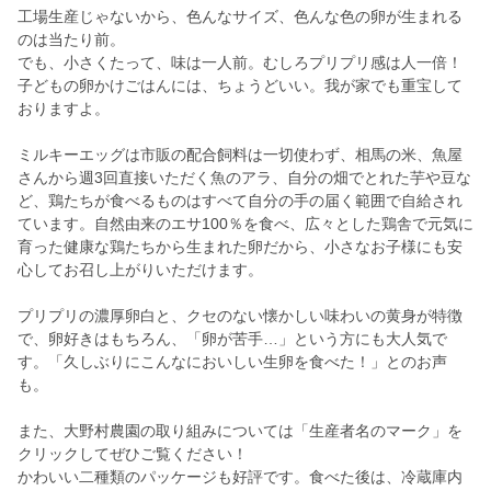
工場生産じゃないから、色んなサイズ、色んな色の卵が生まれる
のは当たり前。
でも、小さくたって、味は一人前。むしろプリプリ感は人一倍！
子どもの卵かけごはんには、ちょうどいい。我が家でも重宝して
おりますよ。
ミルキーエッグは市販の配合飼料は一切使わず、相馬の米、魚屋
さんから週3回直接いただく魚のアラ、自分の畑でとれた芋や豆な
ど、鶏たちが食べるものはすべて自分の手の届く範囲で自給され
ています。自然由来のエサ100％を食べ、広々とした鶏舎で元気に
育った健康な鶏たちから生まれた卵だから、小さなお子様にも安
心してお召し上がりいただけます。
プリプリの濃厚卵白と、クセのない懐かしい味わいの黄身が特徴
で、卵好きはもちろん、「卵が苦手…」という方にも大人気で
す。「久しぶりにこんなにおいしい生卵を食べた！」とのお声
も。
また、大野村農園の取り組みについては「生産者名のマーク」を
クリックしてぜひご覧ください！
かわいい二種類のパッケージも好評です。食べた後は、冷蔵庫内