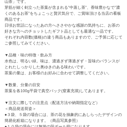
山茶」です。
芽筋が細く剣立った茶葉が含まれる”中蒸し茶”、香味豊かなで”濃
くのあるお茶”をちょこっと贅沢気分で、ご賞味頂ける当店の看板
商品です。
日頃お世話になったあの方へささやかな感謝の気持ちに、お茶の
好きな方へのチョットしたギフト品としても最適な一品です。
それぞれ内容数(価格)の違う商品もありますので、ご予算に応じて
ご参照してみてください。
▼品種・味の特徴・飲み方
水色は、明るい緑。味は、濃過ぎず薄過ぎず・旨味のバランスが
とれたしっかりした奥ゆきのある味わいです。
茶葉の量は、お客様のお好みに合わせて調整してください。
▼数量、分量の目安
茶葉を各100g平袋で真空パック(窒素充填)してあります。
▼注文に際しての注意点（配送方法や納期指定など）
＜商品発送荷姿＞
●３袋、５袋の場合には、茶の花を抽象的にあしらったデザインの
簡易化粧箱になります。（商品写真参照）
●１０袋の場合には無地の段ボール箱になります。