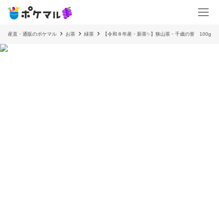
産直・通販のポケマル
お茶
緑茶
【令和８年産・新茶✨】狭山茶・千歳の誉 100g