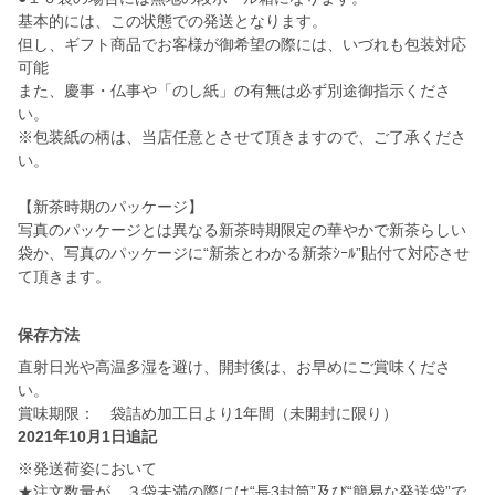
基本的には、この状態での発送となります。
但し、ギフト商品でお客様が御希望の際には、いづれも包装対応
可能
また、慶事・仏事や「のし紙」の有無は必ず別途御指示くださ
い。
※包装紙の柄は、当店任意とさせて頂きますので、ご了承くださ
い。
【新茶時期のパッケージ】
写真のパッケージとは異なる新茶時期限定の華やかで新茶らしい
袋か、写真のパッケージに“新茶とわかる新茶ｼｰﾙ”貼付て対応させ
て頂きます。
保存方法
直射日光や高温多湿を避け、開封後は、お早めにご賞味くださ
い。
賞味期限： 袋詰め加工日より1年間（未開封に限り）
2021年10月1日追記
※発送荷姿において
★注文数量が、３袋未満の際には“長3封筒”及び“簡易な発送袋”で