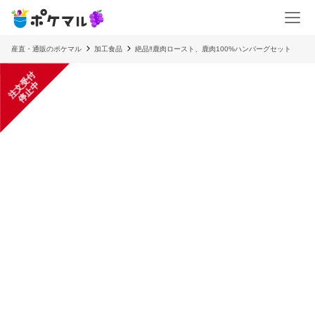
産直・通販のポケマル
加工食品
絶品‼️鹿肉ロースト、鹿肉100%ハンバーグセット
注
文
受
付
停
止
中