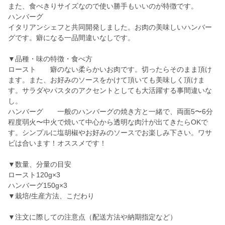
また、食べきりサイズなので使い勝手もいいのが特徴です。
ハンバーグ
イタリアンシェフと共同開発しました。お肉の美味しいハンバー
グです。癖になる一品間違いなしです。
▼品種・味の特徴・食べ方
ロースト 癖のない柔らかいお肉です。切ったらそのまま頂け
ます。また、お好みのソースをかけて頂いても美味しく頂けま
す。サラダやパスタのアクセントとしても大活躍する事間違いな
し。
ハンバーグ 一般のハンバーグの焼き方と一緒で、両面5〜6分
程度弱火〜中火で焼いて中心から透明な肉汁が出てきたらOKで
す。シンプルに塩胡椒やお好みのソースでお楽しみ下さい。ワサ
ビは合います！オススメです！
▼数量、分量の目安
ロースト120g×3
ハンバーグ150g×3
▼栽培/生産方法、こだわり
▼注文に際しての注意点（配送方法や納期指定など）