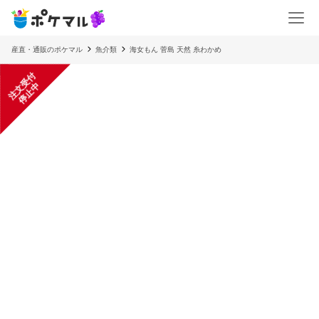
産直・通販のポケマル
魚介類
海女もん 菅島 天然 糸わかめ
注
文
受
付
停
止
中