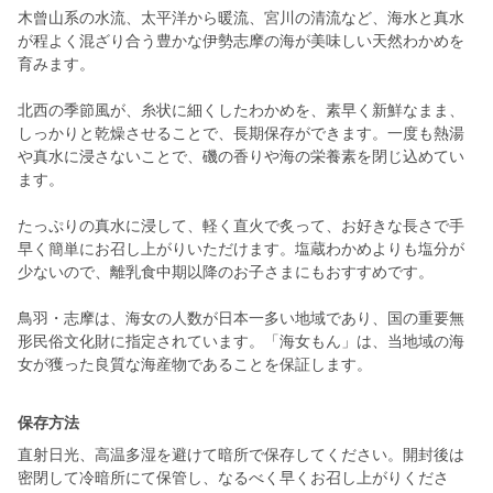
木曾山系の水流、太平洋から暖流、宮川の清流など、海水と真水
が程よく混ざり合う豊かな伊勢志摩の海が美味しい天然わかめを
育みます。
北西の季節風が、糸状に細くしたわかめを、素早く新鮮なまま、
しっかりと乾燥させることで、長期保存ができます。一度も熱湯
や真水に浸さないことで、磯の香りや海の栄養素を閉じ込めてい
ます。
たっぷりの真水に浸して、軽く直火で炙って、お好きな長さで手
早く簡単にお召し上がりいただけます。塩蔵わかめよりも塩分が
少ないので、離乳食中期以降のお子さまにもおすすめです。
鳥羽・志摩は、海女の人数が日本一多い地域であり、国の重要無
形民俗文化財に指定されています。「海女もん」は、当地域の海
女が獲った良質な海産物であることを保証します。
保存方法
直射日光、高温多湿を避けて暗所で保存してください。開封後は
密閉して冷暗所にて保管し、なるべく早くお召し上がりくださ