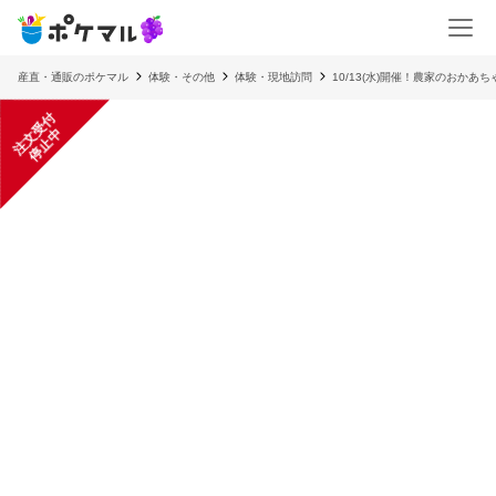
産直・通販のポケマル
体験・その他
体験・現地訪問
10/13(水)開催！農家のおか
注
文
受
付
停
止
中