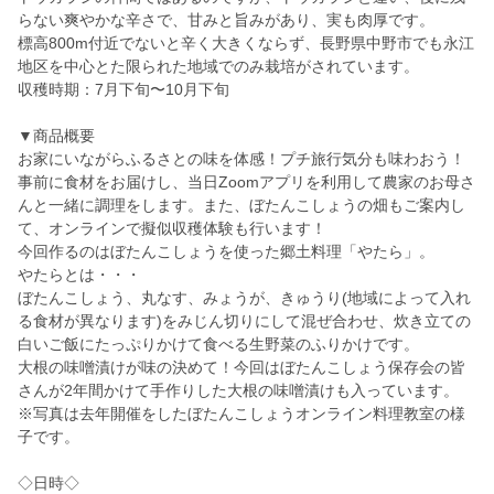
らない爽やかな辛さで、甘みと旨みがあり、実も肉厚です。
標高800m付近でないと辛く大きくならず、長野県中野市でも永江
地区を中心とた限られた地域でのみ栽培がされています。
収穫時期：7月下旬〜10月下旬
▼商品概要
お家にいながらふるさとの味を体感！プチ旅行気分も味わおう！
事前に食材をお届けし、当日Zoomアプリを利用して農家のお母さ
んと一緒に調理をします。また、ぼたんこしょうの畑もご案内し
て、オンラインで擬似収穫体験も行います！
今回作るのはぼたんこしょうを使った郷土料理「やたら」。
やたらとは・・・
ぼたんこしょう、丸なす、みょうが、きゅうり(地域によって入れ
る食材が異なります)をみじん切りにして混ぜ合わせ、炊き立ての
白いご飯にたっぷりかけて食べる生野菜のふりかけです。
大根の味噌漬けが味の決めて！今回はぼたんこしょう保存会の皆
さんが2年間かけて手作りした大根の味噌漬けも入っています。
※写真は去年開催をしたぼたんこしょうオンライン料理教室の様
子です。
◇日時◇