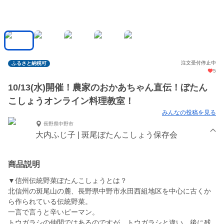
注文受付停止中
ふるさと納税可
5
10/13(水)開催！農家のおかあちゃん直伝！ぼたん
こしょうオンライン料理教室！
みんなの投稿を見る
長野県中野市
大内ふじ子 | 斑尾ぼたんこしょう保存会
商品説明
▼信州伝統野菜ぼたんこしょうとは？
北信州の斑尾山の麓、長野県中野市永田西組地区を中心に古くか
ら作られている伝統野菜。
一言で言うと辛いピーマン。
トウガラシの仲間ではあるのですが、トウガラシと違い、後に残