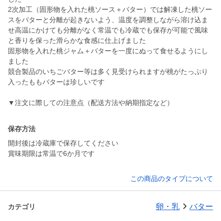
2次加工（固形物を入れた桃ソース＋バター）では解凍した桃ソー
スをバターと分離が起きないよう、温度を調整しながら溶け込ま
せ高温にかけても分離がなく常温でも冷蔵でも保存が可能で風味
と香りを保った滑らかな食感に仕上げました
固形物を入れた桃ジャム＋バターを一度にぬって食せるようにし
ました
競合製品のいちごバター等は多く見受けられますが桃がたっぷり
入ったももバターは珍しいです
保存方法
開封後は冷蔵庫で保存してください
賞味期限は常温で6か月です
この商品のタイプについて
卵・乳
バター
カテゴリ