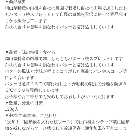
▼商品概要
岡山県特産の白桃を自社の農園で栽培し自社の工場で加工したも
もバター（桃スプレッド）で自慢の白桃を贅沢に使って商品化４
月から販売しています
白桃の香りや旨味を損なわずバターと溶け込ましています
▼品種・味の特徴・食べ方
岡山県特産の白桃で加工したももバター（桃スプレッド）です
白桃の香りや旨味を損なわずバターと溶け込ましています
バターの風味と塩味が程よくコラボした商品でパンやスコーン等
によく合います
バターは通常２５℃で溶け出しますが独特の製法で分離を防ぎ８
５℃で３０分殺菌しています
お子様やお年寄りでも安心してお召し上がりいただけます
▼数量、分量の目安
120g入
▼栽培/生産方法、こだわり
1次加工（固形物を入れた桃ソース）では白桃をシラップ漬に固形
物を残しながらソース状にして冷凍保存し通年加工を可能にしま
した