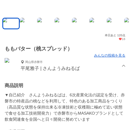
本日あと 120点
16
ももバター（桃スプレッド）
みんなの投稿を見る
岡山県赤磐市
平尾雅子 | さんようみねるば
商品説明
▼自己紹介 さんようみねるばは、6次産業化法の認定を受け、赤
磐市の特産品の桃などを利用して、特色のある加工商品をつくり
（高品質な状態を保持出来る冷凍技術と収穫期に極めて近い状態
で食せる加工技術開発力）で赤磐市からMASAKOブランドとして
飲食関連食を全国へと日々開発に努めています