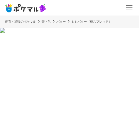
産直・通販のポケマル
卵・乳
バター
ももバター（桃スプレッド）